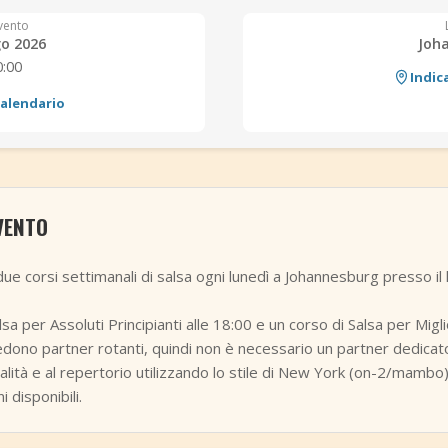
vento
go 2026
Joh
0:00
Indic
calendario
VENTO
e corsi settimanali di salsa ogni lunedì a Johannesburg presso il 
sa per Assoluti Principianti alle 18:00 e un corso di Salsa per Migl
dono partner rotanti, quindi non è necessario un partner dedicato.
calità e al repertorio utilizzando lo stile di New York (on-2/mambo)
 disponibili.