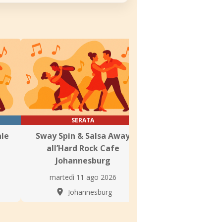
SERATA
LEZIONE E SO
ale
Sway Spin & Salsa Away
BailaAfrika Salsa
all’Hard Rock Cafe
Cubano Setti
Johannesburg
mercoledì 12 a
martedì 11 ago 2026
Johannes
Johannesburg