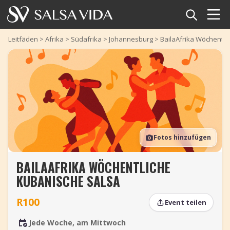
Startseite
Leitfäden
>
Afrika
>
Südafrika
>
Johannesburg
>
BailaAfrika Wöchentli
Veranstaltungen
Nachrichten
Artikel
Fotos hinzufügen
Videos
BAILAAFRIKA WÖCHENTLICHE
Salsa-Begriffe
KUBANISCHE SALSA
Shop
R100
Event teilen
TuneTempo
Jede Woche, am Mittwoch