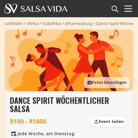
Startseite
Leitfäden
>
Afrika
>
Südafrika
>
Johannesburg
>
Dance Spirit Wöchentl
Veranstaltungen
Nachrichten
Artikel
Fotos hinzufügen
Videos
DANCE SPIRIT WÖCHENTLICHER
Salsa-Begriffe
SALSA
Shop
R100 - R1800
Event teilen
TuneTempo
Jede Woche, am Dienstag