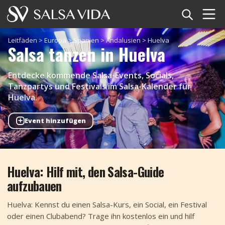
Startseite
Leitfäden
>
Europa
>
Spanien
>
Andalusien
>
Huelva
Salsa tanzen in Huelva
Veranstaltungen
Entdecke kommende Salsa-Events, Socials,
Nachrichten
Tanzpartys und Festivals im Salsa-Kalender für
Huelva.
Artikel
+
Event hinzufügen
Videos
Salsa-Begriffe
Huelva: Hilf mit, den Salsa-Guide
aufzubauen
Shop
Huelva: Kennst du einen Salsa-Kurs, ein Social, ein Festival
TuneTempo
oder einen Clubabend? Trage ihn kostenlos ein und hilf