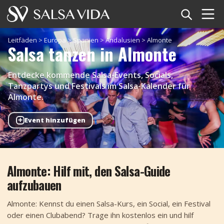
Startseite
Leitfäden
>
Europa
>
Spanien
>
Andalusien
>
Almonte
Salsa tanzen in Almonte
Veranstaltungen
Entdecke kommende Salsa-Events, Socials,
Nachrichten
Tanzpartys und Festivals im Salsa-Kalender für
Almonte.
Artikel
+
Event hinzufügen
Videos
Salsa-Begriffe
Almonte: Hilf mit, den Salsa-Guide
aufzubauen
Shop
Almonte: Kennst du einen Salsa-Kurs, ein Social, ein Festival
TuneTempo
oder einen Clubabend? Trage ihn kostenlos ein und hilf