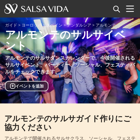
ホーム
ガイド
>
ヨーロッパ
>
スペイン
>
アンダルシア
>
アルモンテ
アルモンテのサルサイベ
イベント
ント
ニュース
アルモンテのサルサダンスカレンダーで、今後開催される
サルサイベント、パーティー、ソーシャル、フェスティバ
記事
ルをチェックできます。
動画
+
イベントを追加
サルサ用語集
アルモンテのサルサガイド作りにご
ショップ
協力ください
TuneTempo
アルモンテで開催されるサルサクラス、ソーシャル、フェステ