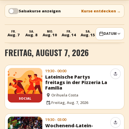
+
Event hinzufügen
Salsakurse anzeigen
Kurse entdecken
→
FR.
SA.
MO.
FR.
SA.
MO.
DATUM
Aug. 7
Aug. 8
Aug. 10
Aug. 14
Aug. 15
Aug. 17
FREITAG, AUGUST 7, 2026
19:30 - 00:00
Event t
Lateinische Partys
freitags in der Pizzeria La
Familia
Orihuela Costa
SOCIAL
Freitag, Aug. 7, 2026
19:30 - 03:00
Event t
Wochenend-Latein-