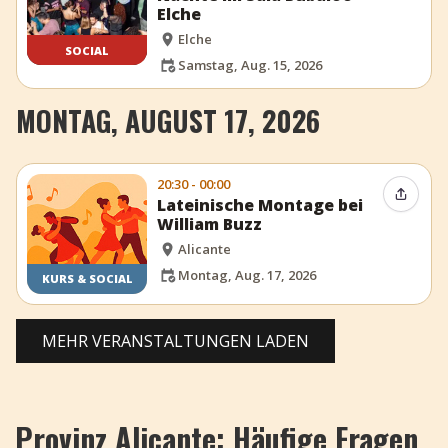
Elche
Elche
SOCIAL
Samstag, Aug. 15, 2026
MONTAG, AUGUST 17, 2026
20:30 - 00:00
Event t
Lateinische Montage bei
William Buzz
Alicante
Montag, Aug. 17, 2026
KURS & SOCIAL
MEHR VERANSTALTUNGEN LADEN
Provinz Alicante: Häufige Fragen