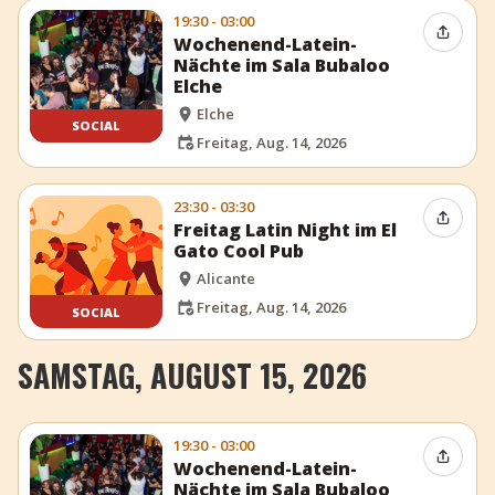
19:30 - 03:00
Event t
Wochenend-Latein-
Nächte im Sala Bubaloo
Elche
Elche
SOCIAL
Freitag, Aug. 14, 2026
23:30 - 03:30
Event t
Freitag Latin Night im El
Gato Cool Pub
Alicante
Freitag, Aug. 14, 2026
SOCIAL
SAMSTAG, AUGUST 15, 2026
19:30 - 03:00
Event t
Wochenend-Latein-
Nächte im Sala Bubaloo