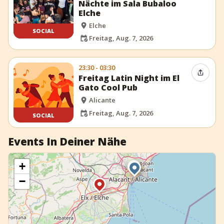
Nächte im Sala Bubaloo
Elche
Elche
SOCIAL
Freitag, Aug. 7, 2026
23:30 - 03:30
Event t
Freitag Latin Night im El
Gato Cool Pub
Alicante
Freitag, Aug. 7, 2026
SOCIAL
Events In Deiner Nähe
+
−