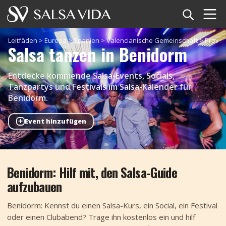
Startseite
Leitfäden
>
Europa
>
Spanien
>
Valencianische Gemeinschaft
>
Provin
Salsa tanzen in Benidorm
Veranstaltungen
Entdecke kommende Salsa-Events, Socials,
Nachrichten
Tanzpartys und Festivals im Salsa-Kalender für
Benidorm.
Artikel
+
Event hinzufügen
Videos
Salsa-Begriffe
Benidorm: Hilf mit, den Salsa-Guide
aufzubauen
Shop
Benidorm: Kennst du einen Salsa-Kurs, ein Social, ein Festival
TuneTempo
oder einen Clubabend? Trage ihn kostenlos ein und hilf