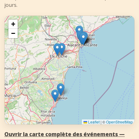
jours.
+
−
Leaflet
|
©
OpenStreetMap
Ouvrir la carte complète des événements —
→