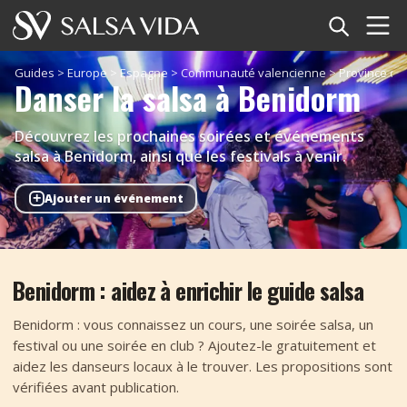
Accueil
Guides
>
Europe
>
Espagne
>
Communauté valencienne
>
Province d'A
Danser la salsa à Benidorm
Événements
Découvrez les prochaines soirées et événements
Actualités
salsa à Benidorm, ainsi que les festivals à venir.
+
Ajouter un événement
Articles
Vidéos
Benidorm : aidez à enrichir le guide salsa
Glossaire
Benidorm : vous connaissez un cours, une soirée salsa, un
Boutique
festival ou une soirée en club ? Ajoutez-le gratuitement et
aidez les danseurs locaux à le trouver. Les propositions sont
TuneTempo
vérifiées avant publication.