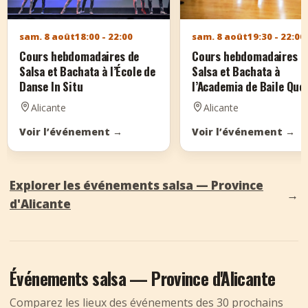
sam. 8 août
18:00 - 22:00
sam. 8 août
19:30 - 22:00
Cours hebdomadaires de
Cours hebdomadaires d
Salsa et Bachata à l’École de
Salsa et Bachata à
Danse In Situ
l’Academia de Baile Qué
Mueve Dance
Alicante
Alicante
Voir l’événement
→
Voir l’événement
→
Explorer les événements salsa — Province
→
d'Alicante
Événements salsa — Province d'Alicante
Comparez les lieux des événements des 30 prochains