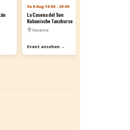
Sa 8 Aug.
10:00 - 20:00
Sa 8 Aug.
10:0
kán
La Casona del Son
Salsa Bor Cu
Kubanische Tanzkurse
Tanzprogram
Havanna
Havanna
Event ansehen
→
Event anse