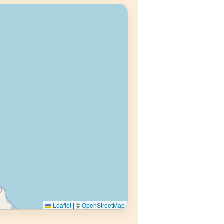
Leaflet
|
©
OpenStreetMap