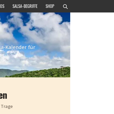
EOS
SALSA-BEGRIFFE
SHOP
sa-Kalender für
en
? Trage