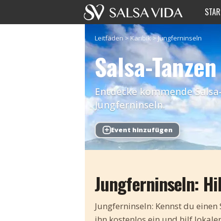
STAR
Leitfäden
>
Karibik
>
Jungferninseln
Salsa-Tanzen
Entdecke kommende Salsa-Ev
Jungferninseln.
+
Event hinzufügen
Jungferninseln: Hi
Jungferninseln: Kennst du einen 
ihn kostenlos ein und hilf lokal