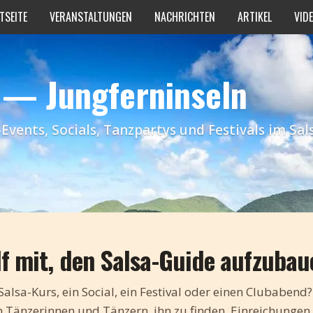
TSEITE
VERANSTALTUNGEN
NACHRICHTEN
ARTIKEL
VID
 — Jungferninseln
ents, Socials, Tanzpartys und Festivals im Sal
lf mit, den Salsa-Guide aufzubau
Salsa-Kurs, ein Social, ein Festival oder einen Clubabend
en Tänzerinnen und Tänzern, ihn zu finden. Einreichungen