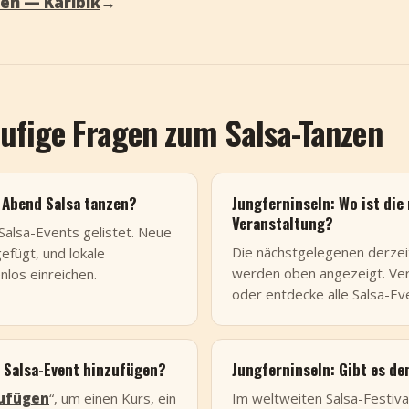
nen — Karibik
→
äufige Fragen zum Salsa-Tanzen
 Abend Salsa tanzen?
Jungferninseln: Wo ist die
Veranstaltung?
 Salsa-Events gelistet. Neue
Die nächstgelegenen derzeit
fügt, und lokale
werden oben angezeigt. Verg
nlos einreichen.
oder entdecke alle Salsa-Ev
n Salsa-Event hinzufügen?
Jungferninseln: Gibt es de
zufügen
“, um einen Kurs, ein
Im weltweiten Salsa-Festiv