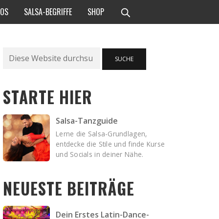
EOS
SALSA-BEGRIFFE
SHOP
Suche
SUCHE
STARTE HIER
Salsa-Tanzguide
Lerne die Salsa-Grundlagen,
entdecke die Stile und finde Kurse
und Socials in deiner Nähe.
NEUESTE BEITRÄGE
Dein Erstes Latin-Dance-