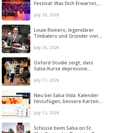
Festival: Was Dich Erwartet,
Wie Du Dich Vorbereitest und
July 26, 2026
Was Du Einpackst
Louie Romero, legendärer
Timbalero und Gründer von
Mazacote, verstorben
July 26, 2026
Oxford-Studie zeigt, dass
Salsa-Kurse depressive
Symptome bei jungen
July 17, 2026
Erwachsenen verringern
Neu bei Salsa Vida: Kalender
hinzufügen, bessere Karten,
schnellere Seiten und mehr
July 12, 2026
Schüsse beim Salsa on St.