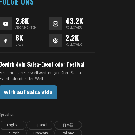
FOLGE UNS
2.8K
43.2K
ABONNENTEN
FOLLOWER
8K
2.2K
LIKES
FOLLOWER
Bewirb dein Salsa-Event oder Festival
Erreiche Tänzer weltweit im größten Salsa-
Eventkalender der Welt.
Wirb auf Salsa Vida
Sprache:
English
Español
日本語
Deutsch
Français
Italiano