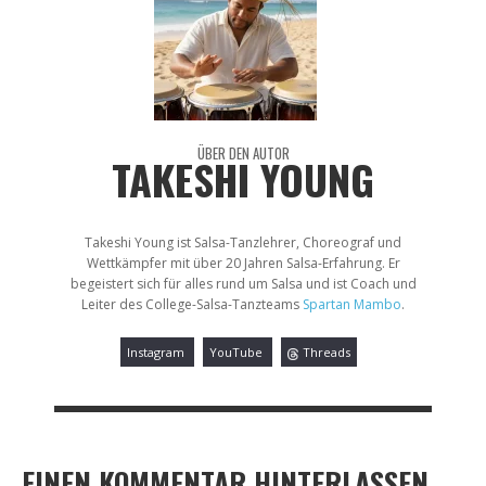
ÜBER DEN AUTOR
TAKESHI YOUNG
Takeshi Young ist Salsa-Tanzlehrer, Choreograf und
Wettkämpfer mit über 20 Jahren Salsa-Erfahrung. Er
begeistert sich für alles rund um Salsa und ist Coach und
Leiter des College-Salsa-Tanzteams
Spartan Mambo
.
Instagram
YouTube
Threads
EINEN KOMMENTAR HINTERLASSEN