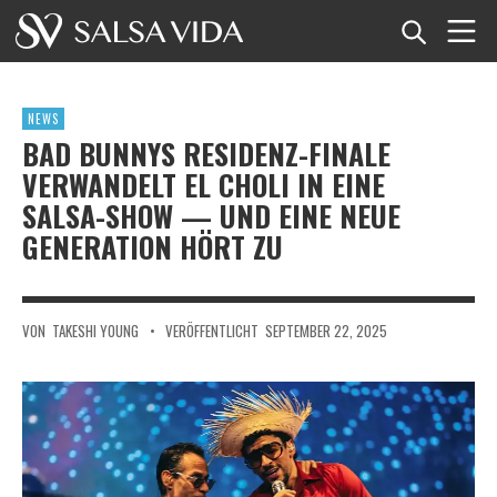
Startseite
NEWS
Veranstaltungen
BAD BUNNYS RESIDENZ-FINALE
VERWANDELT EL CHOLI IN EINE
Nachrichten
SALSA-SHOW — UND EINE NEUE
GENERATION HÖRT ZU
Artikel
Videos
VON
TAKESHI YOUNG
•
VERÖFFENTLICHT
SEPTEMBER 22, 2025
Salsa-Begriffe
Shop
TuneTempo