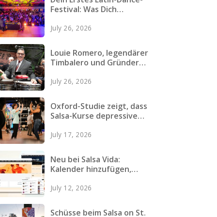
Festival: Was Dich
Erwartet, Wie Du Dich
July 26, 2026
Vorbereitest und Was Du
Einpackst
Louie Romero, legendärer
Timbalero und Gründer
von Mazacote, verstorben
July 26, 2026
Oxford-Studie zeigt, dass
Salsa-Kurse depressive
Symptome bei jungen
July 17, 2026
Erwachsenen verringern
Neu bei Salsa Vida:
Kalender hinzufügen,
bessere Karten, schnellere
July 12, 2026
Seiten und mehr
Schüsse beim Salsa on St.