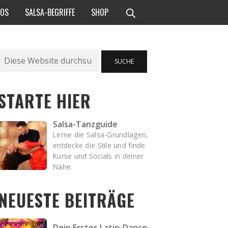
EOS
SALSA-BEGRIFFE
SHOP
Suche
SUCHE
STARTE HIER
Salsa-Tanzguide
Lerne die Salsa-Grundlagen,
entdecke die Stile und finde
Kurse und Socials in deiner
Nähe.
NEUESTE BEITRÄGE
Dein Erstes Latin-Dance-