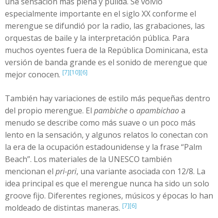
una sensación más plena y pulida. Se volvió
especialmente importante en el siglo XX conforme el
merengue se difundió por la radio, las grabaciones, las
orquestas de baile y la interpretación pública. Para
muchos oyentes fuera de la República Dominicana, esta
versión de banda grande es el sonido de merengue que
[7]
[10]
[6]
mejor conocen.
También hay variaciones de estilo más pequeñas dentro
del propio merengue. El
pambiche
o
apambichao
a
menudo se describe como más suave o un poco más
lento en la sensación, y algunos relatos lo conectan con
la era de la ocupación estadounidense y la frase “Palm
Beach”. Los materiales de la UNESCO también
mencionan el
pri-pri
, una variante asociada con 12/8. La
idea principal es que el merengue nunca ha sido un solo
groove fijo. Diferentes regiones, músicos y épocas lo han
[7]
[6]
moldeado de distintas maneras.