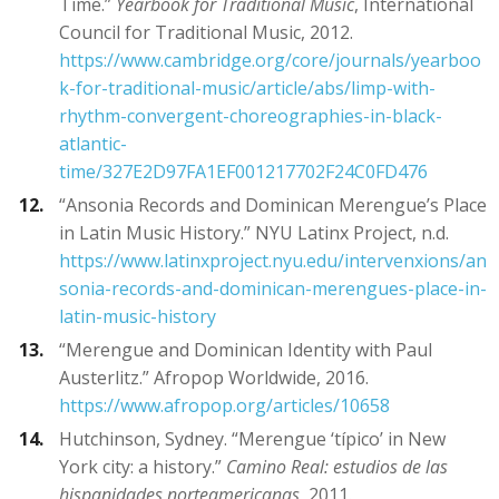
Time.”
Yearbook for Traditional Music
, International
Council for Traditional Music, 2012.
https://www.cambridge.org/core/journals/yearboo
k-for-traditional-music/article/abs/limp-with-
rhythm-convergent-choreographies-in-black-
atlantic-
time/327E2D97FA1EF001217702F24C0FD476
“Ansonia Records and Dominican Merengue’s Place
in Latin Music History.” NYU Latinx Project, n.d.
https://www.latinxproject.nyu.edu/intervenxions/an
sonia-records-and-dominican-merengues-place-in-
latin-music-history
“Merengue and Dominican Identity with Paul
Austerlitz.” Afropop Worldwide, 2016.
https://www.afropop.org/articles/10658
Hutchinson, Sydney. “Merengue ‘típico’ in New
York city: a history.”
Camino Real: estudios de las
hispanidades norteamericanas
, 2011.