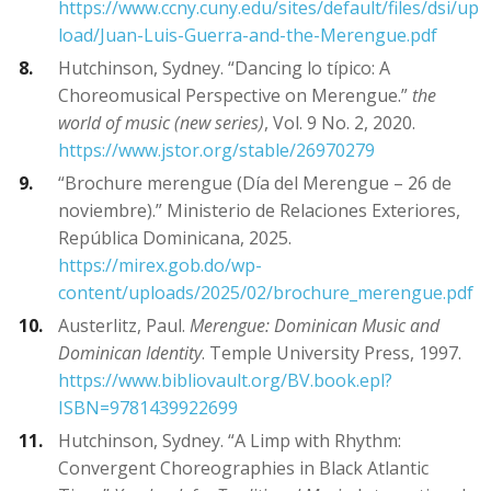
https://www.ccny.cuny.edu/sites/default/files/dsi/up
load/Juan-Luis-Guerra-and-the-Merengue.pdf
Hutchinson, Sydney. “Dancing lo típico: A
Choreomusical Perspective on Merengue.”
the
world of music (new series)
, Vol. 9 No. 2, 2020.
https://www.jstor.org/stable/26970279
“Brochure merengue (Día del Merengue – 26 de
noviembre).” Ministerio de Relaciones Exteriores,
República Dominicana, 2025.
https://mirex.gob.do/wp-
content/uploads/2025/02/brochure_merengue.pdf
Austerlitz, Paul.
Merengue: Dominican Music and
Dominican Identity
. Temple University Press, 1997.
https://www.bibliovault.org/BV.book.epl?
ISBN=9781439922699
Hutchinson, Sydney. “A Limp with Rhythm:
Convergent Choreographies in Black Atlantic