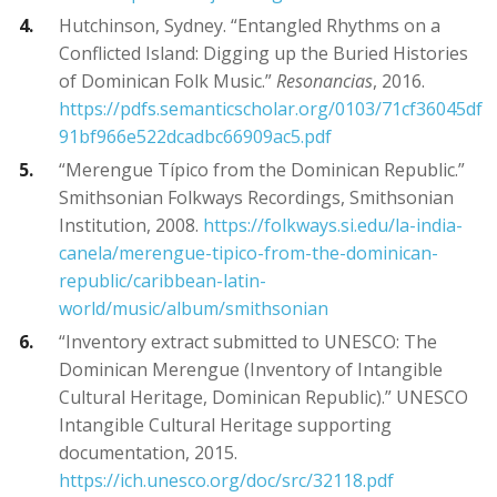
Hutchinson, Sydney. “Entangled Rhythms on a
Conflicted Island: Digging up the Buried Histories
of Dominican Folk Music.”
Resonancias
, 2016.
https://pdfs.semanticscholar.org/0103/71cf36045df
91bf966e522dcadbc66909ac5.pdf
“Merengue Típico from the Dominican Republic.”
Smithsonian Folkways Recordings, Smithsonian
Institution, 2008.
https://folkways.si.edu/la-india-
canela/merengue-tipico-from-the-dominican-
republic/caribbean-latin-
world/music/album/smithsonian
“Inventory extract submitted to UNESCO: The
Dominican Merengue (Inventory of Intangible
Cultural Heritage, Dominican Republic).” UNESCO
Intangible Cultural Heritage supporting
documentation, 2015.
https://ich.unesco.org/doc/src/32118.pdf