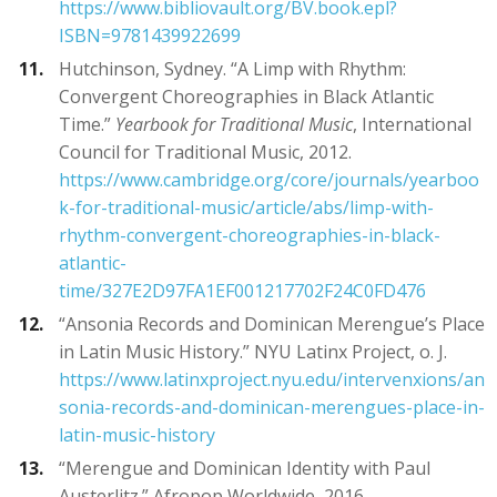
https://www.bibliovault.org/BV.book.epl?
ISBN=9781439922699
Hutchinson, Sydney. “A Limp with Rhythm:
Convergent Choreographies in Black Atlantic
Time.”
Yearbook for Traditional Music
, International
Council for Traditional Music, 2012.
https://www.cambridge.org/core/journals/yearboo
k-for-traditional-music/article/abs/limp-with-
rhythm-convergent-choreographies-in-black-
atlantic-
time/327E2D97FA1EF001217702F24C0FD476
“Ansonia Records and Dominican Merengue’s Place
in Latin Music History.” NYU Latinx Project, o. J.
https://www.latinxproject.nyu.edu/intervenxions/an
sonia-records-and-dominican-merengues-place-in-
latin-music-history
“Merengue and Dominican Identity with Paul
Austerlitz.” Afropop Worldwide, 2016.