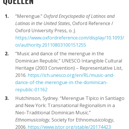
QUELLEN
“Merengue.”
Oxford Encyclopedia of Latinos and
Latinas in the United States
, Oxford Reference /
Oxford University Press, o. J.
https://www.oxfordreference.com/display/10.1093/
oi/authority.20110803100151255
“Music and dance of the merengue in the
Dominican Republic.” UNESCO Intangible Cultural
Heritage (2003 Convention) – Representative List,
2016.
https://ich.unesco.org/en/RL/music-and-
dance-of-the-merengue-in-the-dominican-
republic-01162
Hutchinson, Sydney. “Merengue Típico in Santiago
and New York: Transnational Regionalism in a
Neo-Traditional Dominican Music.”
Ethnomusicology
, Society for Ethnomusicology,
2006.
https://www.jstor.org/stable/20174423