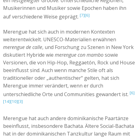
ein festgelegter Groove. Unterschiedliche Regionen,
Musikerinnen und Musiker sowie Epochen haben ihn
[7]
[6]
auf verschiedene Weise geprägt.
Merengue hat sich auch in modernen Kontexten
weiterentwickelt. UNESCO-Materialien erwähnen
merengue de calle
, und Forschung zu Szenen in New York
diskutiert Hybride wie
merengue con mambo
sowie
Versionen, die von Hip-Hop, Reggaetón, Rock und House
beeinflusst sind. Auch wenn manche Stile oft als
traditioneller oder „authentischer“ gelten, hat sich
Merengue immer verändert, wenn er durch
[6]
unterschiedliche Orte und Communities gewandert ist.
[14]
[10]
[3]
Merengue hat auch andere dominikanische Paartänze
beeinflusst, insbesondere Bachata. Ältere Social-Bachata
hat in der dominikanischen Tanzkultur lange Raum mit