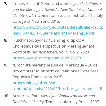
Torres-Saillant, Silvio, and others.
Juan Luis Guerra
and the Merengue: Toward a New Dominican National
Identity
. CUNY Dominican Studies Institute, The City
College of New York, 2013.
https://www.ccny.cuny.edu/sites/default/files/dsi/up
load/Juan-Luis-Guerra-and-the-Merengue.pdf
Hutchinson, Sydney. “Dancing lo típico: A
Choreomusical Perspective on Merengue.”
the
world of music (new series)
, Vol. 9 No. 2, 2020.
https://www.jstor.org/stable/26970279
“Brochure merengue (Día del Merengue – 26 de
noviembre).” Ministerio de Relaciones Exteriores,
República Dominicana, 2025.
https://mirex.gob.do/wp-
content/uploads/2025/02/brochure_merengue.pdf
Austerlitz, Paul.
Merengue: Dominican Music and
Dominican Identity
. Temple University Press, 1997.