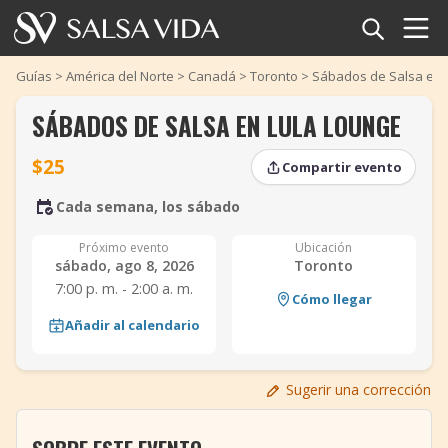
Inicio
Guías
>
América del Norte
>
Canadá
>
Toronto
>
Sábados de Salsa en 
SÁBADOS DE SALSA EN LULA LOUNGE
Eventos
$25
Compartir evento
Noticias
Cada semana, los sábado
Artículos
Próximo evento
Ubicación
sábado, ago 8, 2026
Toronto
Videos
7:00 p. m. - 2:00 a. m.
Cómo llegar
‹
‹
›
›
Glosario
Añadir al calendario
Tienda
Sugerir una corrección
TuneTempo