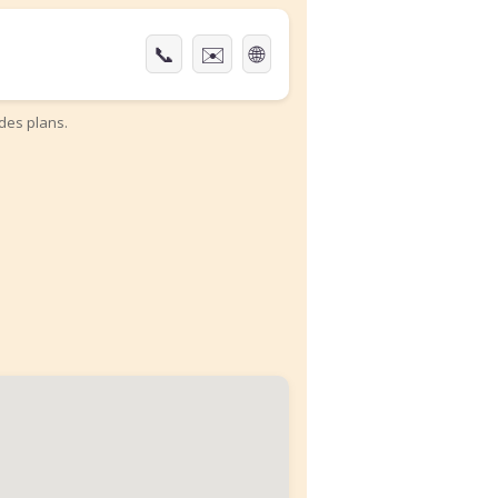
📞
✉️
🌐
des plans.