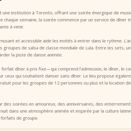
 une institution à Toronto, offrant une soirée énergique de musi
ée chaque semaine, la soirée commence par un service de dîner t
ante à venir.
musant et accessible aide les invités à entrer dans le rythme. L’
s groupes de salsa de classe mondiale de Lula. Entre les sets, un
arder la piste de danse animée.
n forfait dîner à prix fixe—qui comprend l’admission, le dîner, le 
ur ceux qui souhaitent danser sans dîner. Le lieu propose égalem
ratuit pour les groupes de 12 personnes ou plus et la location d
ur des soirées en amoureux, des anniversaires, des enterrements 
nuit dans une atmosphère animée et inspirée par la culture latine
forfaits de groupe.