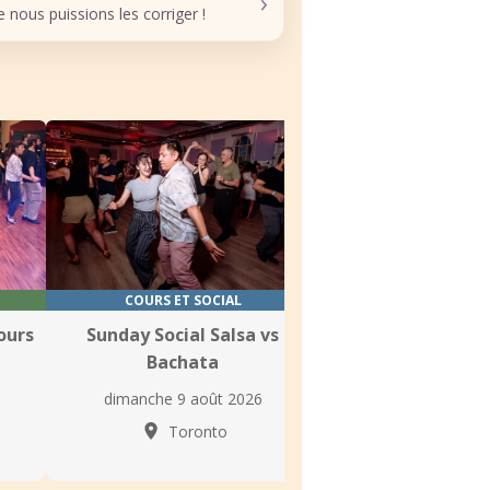
›
nous puissions les corriger !
COURS ET SOCIAL
COURS
ours
Sunday Social Salsa vs
Cours de Salsa e
Bachata
au Shall We Dan
dimanche 9 août 2026
lundi 10 août
Toronto
Toron