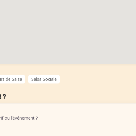
rs de Salsa
Salsa Sociale
 ?
arif ou l’événement ?