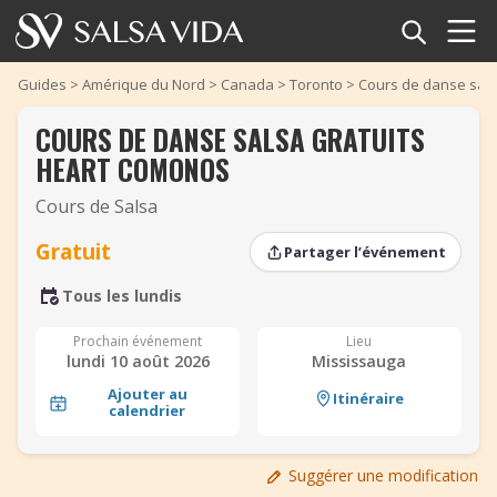
Accueil
Guides
>
Amérique du Nord
>
Canada
>
Toronto
>
Cours de danse sals
COURS DE DANSE SALSA GRATUITS
Événements
HEART COMONOS
Actualités
Cours de Salsa
Articles
Gratuit
Partager l’événement
Tous les lundis
Vidéos
‹
‹
›
›
Prochain événement
Lieu
Glossaire
lundi 10 août 2026
Mississauga
Ajouter au
Itinéraire
Boutique
calendrier
TuneTempo
Suggérer une modification