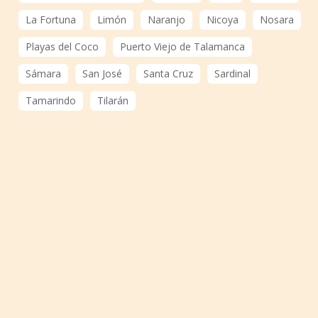
La Fortuna
Limón
Naranjo
Nicoya
Nosara
Playas del Coco
Puerto Viejo de Talamanca
Sámara
San José
Santa Cruz
Sardinal
Tamarindo
Tilarán