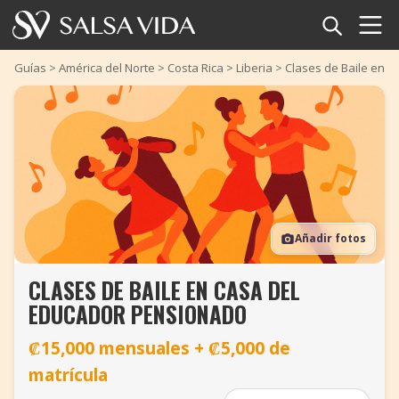
Inicio
Guías
>
América del Norte
>
Costa Rica
>
Liberia
>
Clases de Baile en 
Eventos
Noticias
Artículos
Añadir fotos
Videos
CLASES DE BAILE EN CASA DEL
Glosario
EDUCADOR PENSIONADO
Tienda
₡15,000 mensuales + ₡5,000 de
matrícula
TuneTempo