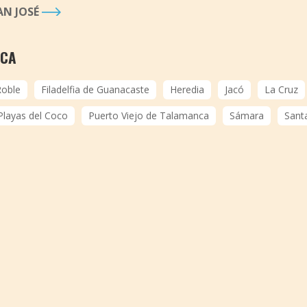
AN JOSÉ
ICA
Roble
Filadelfia de Guanacaste
Heredia
Jacó
La Cruz
Playas del Coco
Puerto Viejo de Talamanca
Sámara
Sant