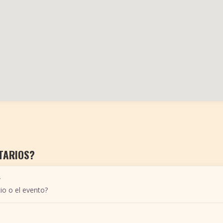
TARIOS?
r
io o el evento?