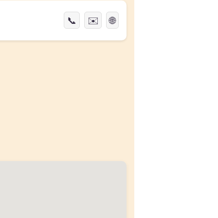
📞
✉️
🌐