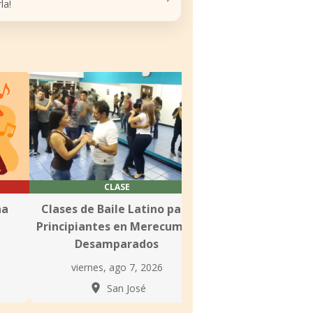
la!
CLASE
CLASE
na
Clases de Baile Latino para
Lecciones de 
Principiantes en Merecumbé
Bachata en Cor
Desamparados
Academy Es
viernes, ago 7, 2026
viernes, ago 7
San José
Escaz