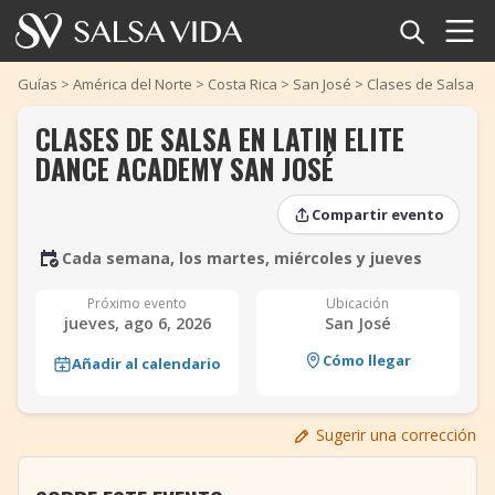
Inicio
Guías
>
América del Norte
>
Costa Rica
>
San José
>
Clases de Salsa en
CLASES DE SALSA EN LATIN ELITE
Eventos
DANCE ACADEMY SAN JOSÉ
Noticias
Compartir evento
Artículos
Cada semana, los martes, miércoles y jueves
‹
‹
›
›
Videos
Próximo evento
Ubicación
jueves, ago 6, 2026
San José
Glosario
Cómo llegar
Añadir al calendario
Tienda
Sugerir una corrección
TuneTempo