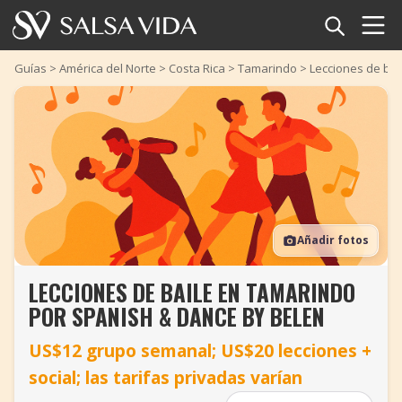
Inicio
Guías
>
América del Norte
>
Costa Rica
>
Tamarindo
>
Lecciones de ba
Eventos
Noticias
Artículos
Añadir fotos
Videos
LECCIONES DE BAILE EN TAMARINDO
Glosario
POR SPANISH & DANCE BY BELEN
Tienda
US$12 grupo semanal; US$20 lecciones +
social; las tarifas privadas varían
TuneTempo