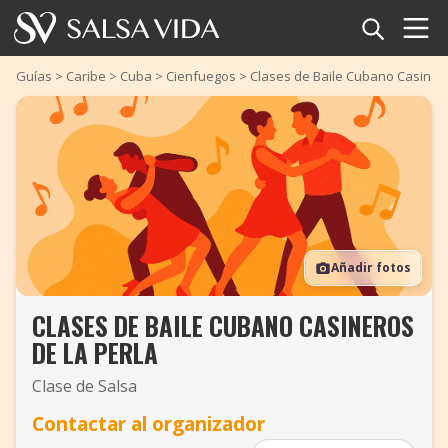
Inicio
Guías
>
Caribe
>
Cuba
>
Cienfuegos
>
Clases de Baile Cubano Casinero
Eventos
Noticias
Artículos
Añadir fotos
Videos
CLASES DE BAILE CUBANO CASINEROS
Glosario
DE LA PERLA
Tienda
Clase de Salsa
Contactar al organizador
TuneTempo