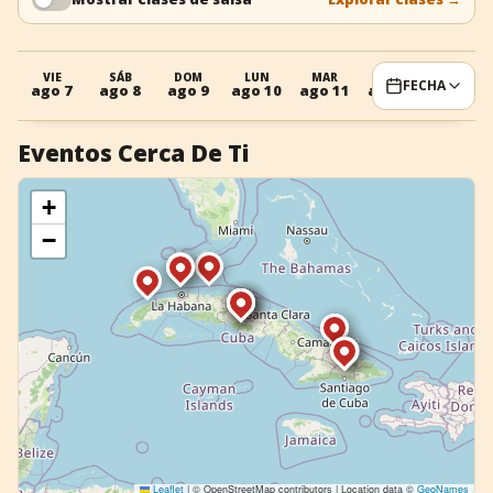
+
Añadir evento
VIE
SÁB
DOM
LUN
MAR
MIÉ
JUE
FECHA
ago 7
ago 8
ago 9
ago 10
ago 11
ago 12
ago 13
Eventos Cerca De Ti
+
−
Leaflet
|
© OpenStreetMap contributors | Location data ©
GeoNames