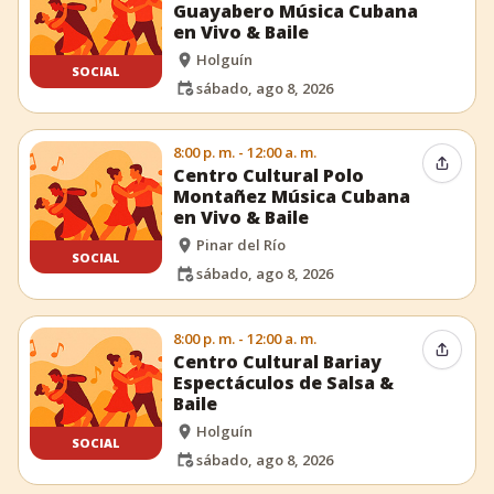
Guayabero Música Cubana
en Vivo & Baile
Holguín
SOCIAL
sábado, ago 8, 2026
8:00 p. m. - 12:00 a. m.
Compar
Centro Cultural Polo
Montañez Música Cubana
en Vivo & Baile
Pinar del Río
SOCIAL
sábado, ago 8, 2026
8:00 p. m. - 12:00 a. m.
Compar
Centro Cultural Bariay
Espectáculos de Salsa &
Baile
Holguín
SOCIAL
sábado, ago 8, 2026