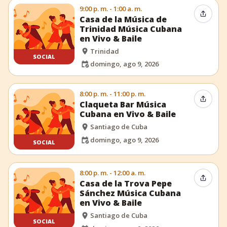
9:00 p. m. - 1:00 a. m.
Compar
Casa de la Música de
Trinidad Música Cubana
en Vivo & Baile
Trinidad
SOCIAL
domingo, ago 9, 2026
8:00 p. m. - 11:00 p. m.
Compar
Claqueta Bar Música
Cubana en Vivo & Baile
Santiago de Cuba
domingo, ago 9, 2026
SOCIAL
8:00 p. m. - 12:00 a. m.
Compar
Casa de la Trova Pepe
Sánchez Música Cubana
en Vivo & Baile
Santiago de Cuba
SOCIAL