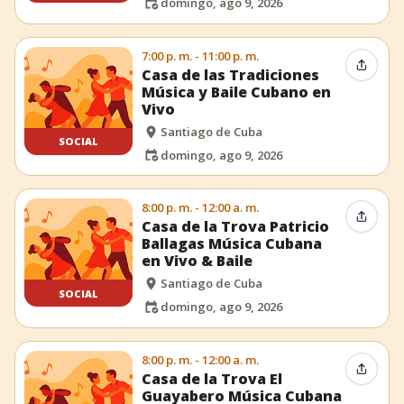
domingo, ago 9, 2026
7:00 p. m. - 11:00 p. m.
Compar
Casa de las Tradiciones
Música y Baile Cubano en
Vivo
Santiago de Cuba
SOCIAL
domingo, ago 9, 2026
8:00 p. m. - 12:00 a. m.
Compar
Casa de la Trova Patricio
Ballagas Música Cubana
en Vivo & Baile
Santiago de Cuba
SOCIAL
domingo, ago 9, 2026
8:00 p. m. - 12:00 a. m.
Compar
Casa de la Trova El
Guayabero Música Cubana