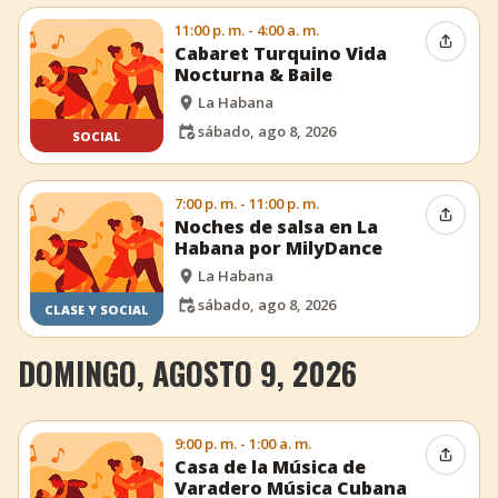
11:00 p. m. - 4:00 a. m.
Compar
Cabaret Turquino Vida
Nocturna & Baile
La Habana
sábado, ago 8, 2026
SOCIAL
7:00 p. m. - 11:00 p. m.
Compar
Noches de salsa en La
Habana por MilyDance
La Habana
sábado, ago 8, 2026
CLASE Y SOCIAL
DOMINGO, AGOSTO 9, 2026
9:00 p. m. - 1:00 a. m.
Compar
Casa de la Música de
Varadero Música Cubana