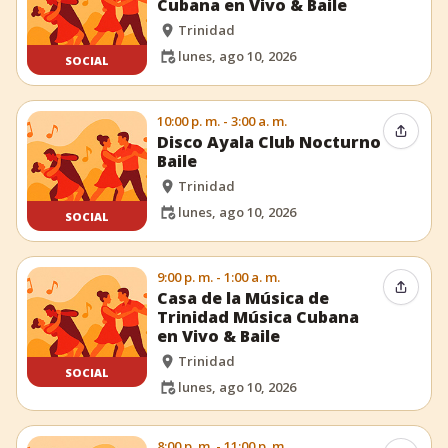
Cubana en Vivo & Baile
Trinidad
lunes, ago 10, 2026
SOCIAL
10:00 p. m. - 3:00 a. m.
Compar
Disco Ayala Club Nocturno
Baile
Trinidad
lunes, ago 10, 2026
SOCIAL
9:00 p. m. - 1:00 a. m.
Compar
Casa de la Música de
Trinidad Música Cubana
en Vivo & Baile
Trinidad
SOCIAL
lunes, ago 10, 2026
8:00 p. m. - 11:00 p. m.