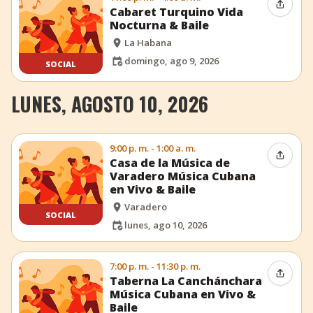
Compar
Cabaret Turquino Vida
Nocturna & Baile
La Habana
domingo, ago 9, 2026
SOCIAL
LUNES, AGOSTO 10, 2026
9:00 p. m. - 1:00 a. m.
Compar
Casa de la Música de
Varadero Música Cubana
en Vivo & Baile
Varadero
SOCIAL
lunes, ago 10, 2026
7:00 p. m. - 11:30 p. m.
Compar
Taberna La Canchánchara
Música Cubana en Vivo &
Baile