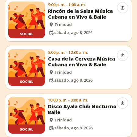
9:00 p. m. - 1:00 a. m.
Compar
Rincón de la Salsa Música
Cubana en Vivo & Baile
Trinidad
sábado, ago 8, 2026
SOCIAL
8:00 p. m. - 12:30 a. m.
Compar
Casa de la Cerveza Música
Cubana en Vivo & Baile
Trinidad
sábado, ago 8, 2026
SOCIAL
10:00 p. m. - 3:00 a. m.
Compar
Disco Ayala Club Nocturno
Baile
Trinidad
sábado, ago 8, 2026
SOCIAL