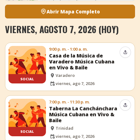
Abrir Mapa Completo
VIERNES, AGOSTO 7, 2026 (HOY)
9:00 p. m. - 1:00 a. m.
Compar
Casa de la Música de
Varadero Música Cubana
en Vivo & Baile
Varadero
SOCIAL
viernes, ago 7, 2026
7:00 p. m. - 11:30 p. m.
Compar
Taberna La Canchánchara
Música Cubana en Vivo &
Baile
Trinidad
SOCIAL
viernes, ago 7, 2026