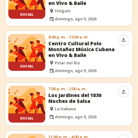
en Vivo & Baile
Holguín
SOCIAL
domingo, ago 9, 2026
8:00 p. m. - 12:00 a. m.
Compar
Centro Cultural Polo
Montañez Música Cubana
en Vivo & Baile
Pinar del Río
SOCIAL
domingo, ago 9, 2026
7:00 p. m. - 2:00 a. m.
Compar
Los Jardines del 1830
Noches de Salsa
La Habana
domingo, ago 9, 2026
SOCIAL
11:00 p. m. - 4:00 a. m.