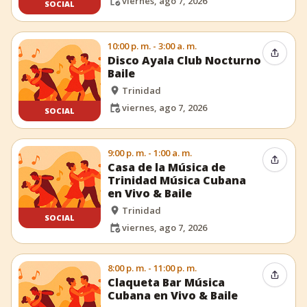
viernes, ago 7, 2026
SOCIAL
10:00 p. m. - 3:00 a. m.
Compar
Disco Ayala Club Nocturno
Baile
Trinidad
viernes, ago 7, 2026
SOCIAL
9:00 p. m. - 1:00 a. m.
Compar
Casa de la Música de
Trinidad Música Cubana
en Vivo & Baile
Trinidad
SOCIAL
viernes, ago 7, 2026
8:00 p. m. - 11:00 p. m.
Compar
Claqueta Bar Música
Cubana en Vivo & Baile