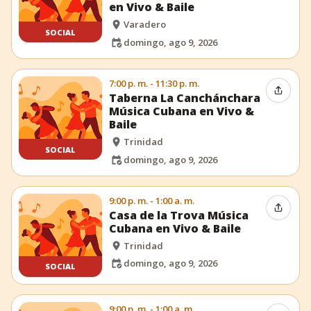
en Vivo & Baile
Varadero
SOCIAL
domingo, ago 9, 2026
7:00 p. m. - 11:30 p. m.
Compar
Taberna La Canchánchara
Música Cubana en Vivo &
Baile
Trinidad
SOCIAL
domingo, ago 9, 2026
9:00 p. m. - 1:00 a. m.
Compar
Casa de la Trova Música
Cubana en Vivo & Baile
Trinidad
domingo, ago 9, 2026
SOCIAL
9:00 p. m. - 1:00 a. m.