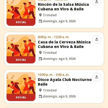
Compar
Rincón de la Salsa Música
Cubana en Vivo & Baile
Trinidad
domingo, ago 9, 2026
SOCIAL
8:00 p. m. - 12:30 a. m.
Compar
Casa de la Cerveza Música
Cubana en Vivo & Baile
Trinidad
domingo, ago 9, 2026
SOCIAL
10:00 p. m. - 3:00 a. m.
Compar
Disco Ayala Club Nocturno
Baile
Trinidad
domingo, ago 9, 2026
SOCIAL