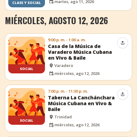
martes, ago 11, 2026
CLASE Y SOCIAL
MIÉRCOLES, AGOSTO 12, 2026
9:00 p. m. - 1:00 a. m.
Compar
Casa de la Música de
Varadero Música Cubana
en Vivo & Baile
Varadero
SOCIAL
miércoles, ago 12, 2026
7:00 p. m. - 11:30 p. m.
Compar
Taberna La Canchánchara
Música Cubana en Vivo &
Baile
Trinidad
SOCIAL
miércoles, ago 12, 2026