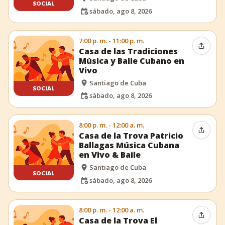
SOCIAL
sábado, ago 8, 2026
7:00 p. m. - 11:00 p. m.
Compar
Casa de las Tradiciones
Música y Baile Cubano en
Vivo
Santiago de Cuba
SOCIAL
sábado, ago 8, 2026
8:00 p. m. - 12:00 a. m.
Compar
Casa de la Trova Patricio
Ballagas Música Cubana
en Vivo & Baile
Santiago de Cuba
SOCIAL
sábado, ago 8, 2026
8:00 p. m. - 12:00 a. m.
Compar
Casa de la Trova El