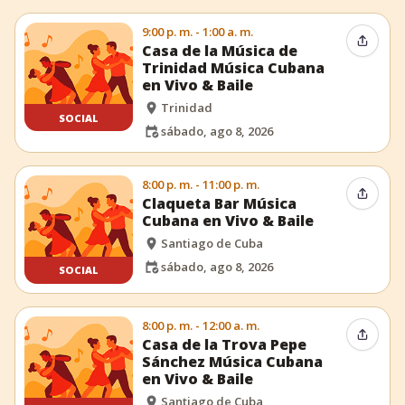
9:00 p. m. - 1:00 a. m.
Compar
Casa de la Música de
Trinidad Música Cubana
en Vivo & Baile
Trinidad
SOCIAL
sábado, ago 8, 2026
8:00 p. m. - 11:00 p. m.
Compar
Claqueta Bar Música
Cubana en Vivo & Baile
Santiago de Cuba
sábado, ago 8, 2026
SOCIAL
8:00 p. m. - 12:00 a. m.
Compar
Casa de la Trova Pepe
Sánchez Música Cubana
en Vivo & Baile
Santiago de Cuba