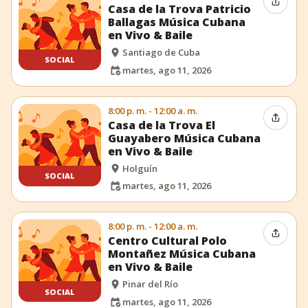
Compar
Casa de la Trova Patricio
Ballagas Música Cubana
en Vivo & Baile
Santiago de Cuba
SOCIAL
martes, ago 11, 2026
8:00 p. m. - 12:00 a. m.
Compar
Casa de la Trova El
Guayabero Música Cubana
en Vivo & Baile
Holguín
SOCIAL
martes, ago 11, 2026
8:00 p. m. - 12:00 a. m.
Compar
Centro Cultural Polo
Montañez Música Cubana
en Vivo & Baile
Pinar del Río
SOCIAL
martes, ago 11, 2026