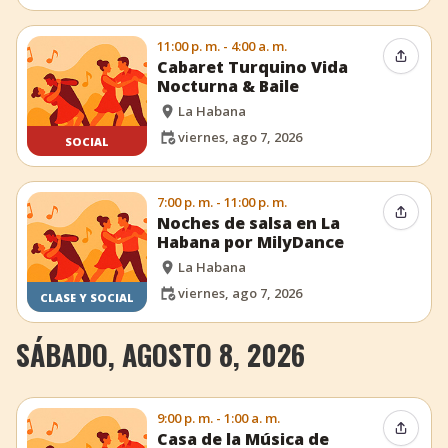
11:00 p. m. - 4:00 a. m.
Compar
Cabaret Turquino Vida
Nocturna & Baile
La Habana
viernes, ago 7, 2026
SOCIAL
7:00 p. m. - 11:00 p. m.
Compar
Noches de salsa en La
Habana por MilyDance
La Habana
viernes, ago 7, 2026
CLASE Y SOCIAL
SÁBADO, AGOSTO 8, 2026
9:00 p. m. - 1:00 a. m.
Compar
Casa de la Música de