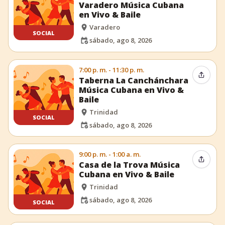
Varadero Música Cubana
en Vivo & Baile
Varadero
SOCIAL
sábado, ago 8, 2026
7:00 p. m. - 11:30 p. m.
Compar
Taberna La Canchánchara
Música Cubana en Vivo &
Baile
Trinidad
SOCIAL
sábado, ago 8, 2026
9:00 p. m. - 1:00 a. m.
Compar
Casa de la Trova Música
Cubana en Vivo & Baile
Trinidad
sábado, ago 8, 2026
SOCIAL