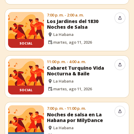
7:00 p. m. - 2:00 a. m.
Compar
Los Jardines del 1830
Noches de Salsa
La Habana
martes, ago 11, 2026
SOCIAL
11:00 p. m. - 4:00 a. m.
Compar
Cabaret Turquino Vida
Nocturna & Baile
La Habana
martes, ago 11, 2026
SOCIAL
7:00 p. m. - 11:00 p. m.
Compar
Noches de salsa en La
Habana por MilyDance
La Habana