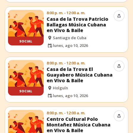
8:00 p. m. - 12:00 a. m.
Compar
Casa de la Trova Patricio
Ballagas Música Cubana
en Vivo & Baile
Santiago de Cuba
SOCIAL
lunes, ago 10, 2026
8:00 p. m. - 12:00 a. m.
Compar
Casa de la Trova El
Guayabero Música Cubana
en Vivo & Baile
Holguín
SOCIAL
lunes, ago 10, 2026
8:00 p. m. - 12:00 a. m.
Compar
Centro Cultural Polo
Montañez Música Cubana
en Vivo & Baile