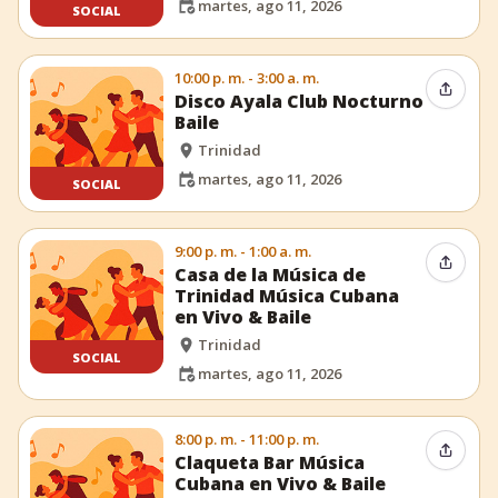
martes, ago 11, 2026
SOCIAL
10:00 p. m. - 3:00 a. m.
Compar
Disco Ayala Club Nocturno
Baile
Trinidad
martes, ago 11, 2026
SOCIAL
9:00 p. m. - 1:00 a. m.
Compar
Casa de la Música de
Trinidad Música Cubana
en Vivo & Baile
Trinidad
SOCIAL
martes, ago 11, 2026
8:00 p. m. - 11:00 p. m.
Compar
Claqueta Bar Música
Cubana en Vivo & Baile