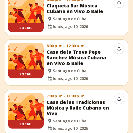
Compar
Claqueta Bar Música
Cubana en Vivo & Baile
Santiago de Cuba
lunes, ago 10, 2026
SOCIAL
8:00 p. m. - 12:00 a. m.
Compar
Casa de la Trova Pepe
Sánchez Música Cubana
en Vivo & Baile
Santiago de Cuba
SOCIAL
lunes, ago 10, 2026
7:00 p. m. - 11:00 p. m.
Compar
Casa de las Tradiciones
Música y Baile Cubano en
Vivo
Santiago de Cuba
SOCIAL
lunes, ago 10, 2026