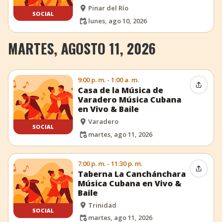
Pinar del Río
SOCIAL
lunes, ago 10, 2026
MARTES, AGOSTO 11, 2026
9:00 p. m. - 1:00 a. m.
Compar
Casa de la Música de
Varadero Música Cubana
en Vivo & Baile
Varadero
SOCIAL
martes, ago 11, 2026
7:00 p. m. - 11:30 p. m.
Compar
Taberna La Canchánchara
Música Cubana en Vivo &
Baile
Trinidad
SOCIAL
martes, ago 11, 2026