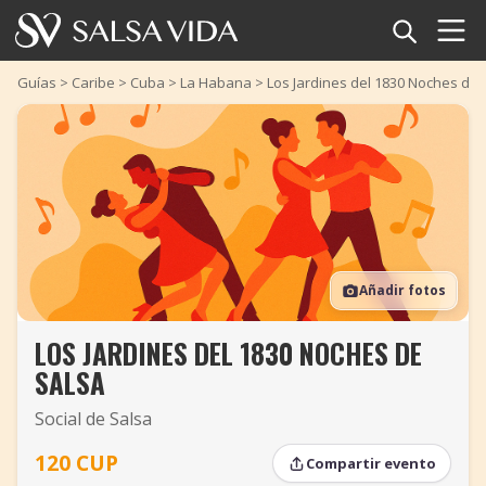
Inicio
Guías
>
Caribe
>
Cuba
>
La Habana
>
Los Jardines del 1830 Noches de 
Eventos
Noticias
Artículos
Añadir fotos
Videos
LOS JARDINES DEL 1830 NOCHES DE
Glosario
SALSA
Tienda
Social de Salsa
TuneTempo
120 CUP
Compartir evento