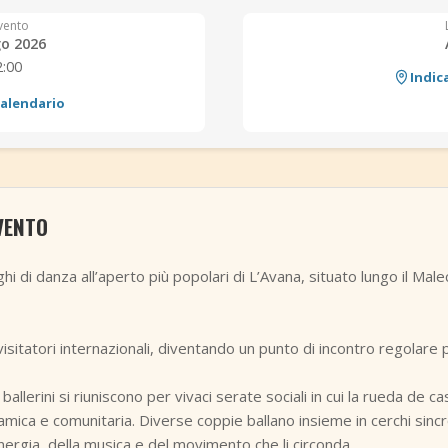
vento
go 2026
2:00
Indic
calendario
VENTO
hi di danza all’aperto più popolari di L’Avana, situato lungo il Mal
che visitatori internazionali, diventando un punto di incontro regolare
i ballerini si riuniscono per vivaci serate sociali in cui la rueda de c
ica e comunitaria. Diverse coppie ballano insieme in cerchi sincron
nergia, della musica e del movimento che li circonda.