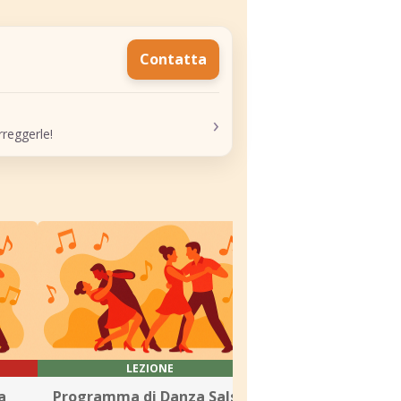
Contatta
›
reggerle!
LEZIONE
LEZIONE
a
Programma di Danza Salsa
La Casona del So