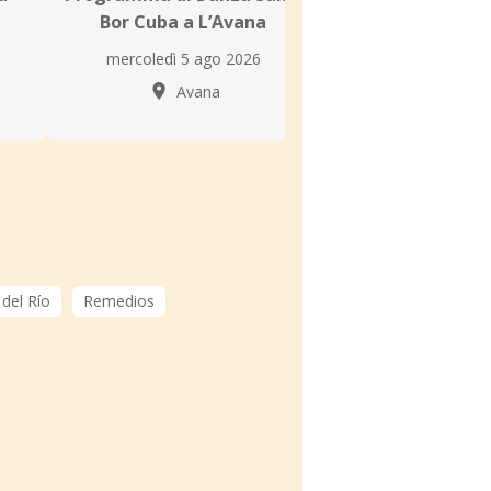
Bor Cuba a L’Avana
Danza Cub
mercoledì 5 ago 2026
mercoledì 5 ag
Avana
Avan
 del Río
Remedios