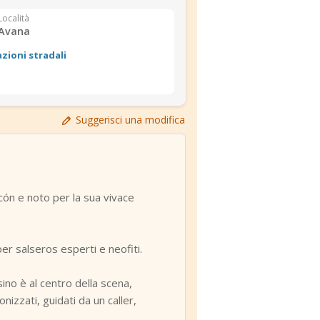
Località
Avana
azioni stradali
Suggerisci una modifica
ecón e noto per la sua vivace
 per salseros esperti e neofiti.
asino è al centro della scena,
izzati, guidati da un caller,