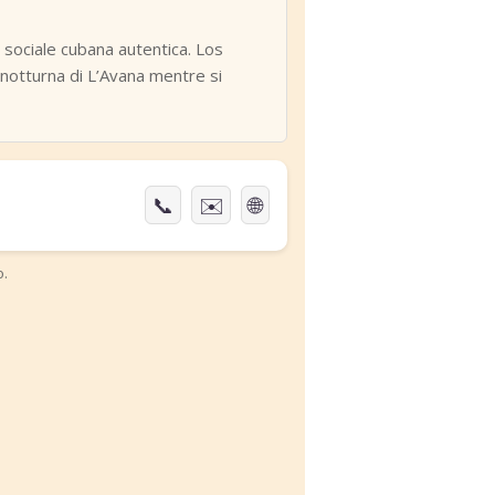
a sociale cubana autentica. Los
 notturna di L’Avana mentre si
📞
✉️
🌐
o.