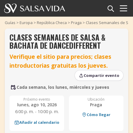
Inicio
Guías
>
Europa
>
República Checa
>
Praga
>
Clases Semanales de Sals
CLASES SEMANALES DE SALSA &
Eventos
BACHATA DE DANCEDIFFERENT
Noticias
Verifique el sitio para precios; clases
introductorias gratuitas los jueves.
Artículos
‹
‹
›
›
Compartir evento
Videos
Cada semana, los lunes, miércoles y jueves
Glosario
Próximo evento
Ubicación
lunes, ago 10, 2026
Praga
Tienda
6:00 p. m. - 10:00 p. m.
Cómo llegar
Añadir al calendario
TuneTempo