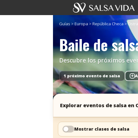
Guías
>
Europa
>
República Checa
>
Ostr
Baile de sals
Descubre los próximos evento
1 próximo evento de salsa
+
A
Explorar eventos de salsa en 
Mostrar clases de salsa