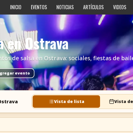
INICIO
EVENTOS
NOTICIAS
ARTÍCULOS
VIDEOS
ava
a en Ostrava
s de salsa en Ostrava: sociales, fiestas de baile
gregar evento
Ostrava
Vista de lista
Vista de