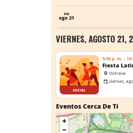
VIE
ago 21
VIERNES, AGOSTO 21, 
5:00 p. m. - 10
Fiesta Lat
Ostrava
viernes, ag
SOCIAL
Eventos Cerca De Ti
+
−