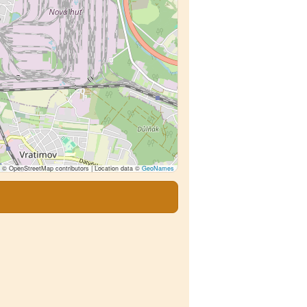
© OpenStreetMap contributors | Location data ©
GeoNames