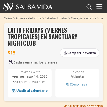
Inicio
Guías
>
América del Norte
>
Estados Unidos
>
Georgia
>
Atlanta
>
Latin
LATIN FRIDAYS (VIERNES
Eventos
TROPICALES) EN SANCTUARY
Noticias
NIGHTCLUB
$15
Artículos
Compartir evento
‹
‹
›
›
Cada semana, los viernes
Videos
Próximo evento
Ubicación
viernes, ago 14, 2026
Atlanta
Glosario
9:00 p. m. - 3:00 a. m.
Cómo llegar
Tienda
Añadir al calendario
TuneTempo
Sugerir una corrección