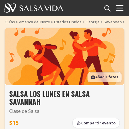
Inicio
Guías
>
América del Norte
>
Estados Unidos
>
Georgia
>
Savannah
>
S
Eventos
Noticias
Artículos
Añadir fotos
Videos
SALSA LOS LUNES EN SALSA
Glosario
SAVANNAH
Tienda
Clase de Salsa
TuneTempo
$15
Compartir evento