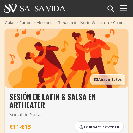
Inicio
Guías
>
Europa
>
Alemania
>
Renania del Norte-Westfalia
>
Colonia
>
S
Eventos
Noticias
Artículos
Añadir fotos
Videos
SESIÓN DE LATIN & SALSA EN
Glosario
ARTHEATER
Tienda
Social de Salsa
TuneTempo
€11‑€13
Compartir evento