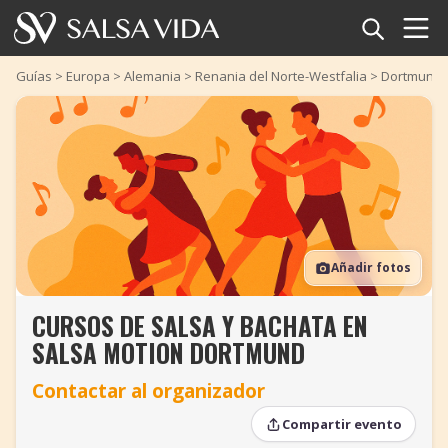
Inicio
Guías
>
Europa
>
Alemania
>
Renania del Norte-Westfalia
>
Dortmund
Eventos
Noticias
Artículos
Añadir fotos
Videos
CURSOS DE SALSA Y BACHATA EN
Glosario
SALSA MOTION DORTMUND
Tienda
Contactar al organizador
TuneTempo
Compartir evento