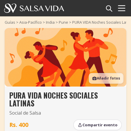
Inicio
Guías
>
Asia-Pacífico
>
India
>
Pune
>
PURA VIDA Noches Sociales Lati
Eventos
Noticias
Artículos
Añadir fotos
Videos
PURA VIDA NOCHES SOCIALES
Glosario
LATINAS
Tienda
Social de Salsa
TuneTempo
Rs. 400
Compartir evento