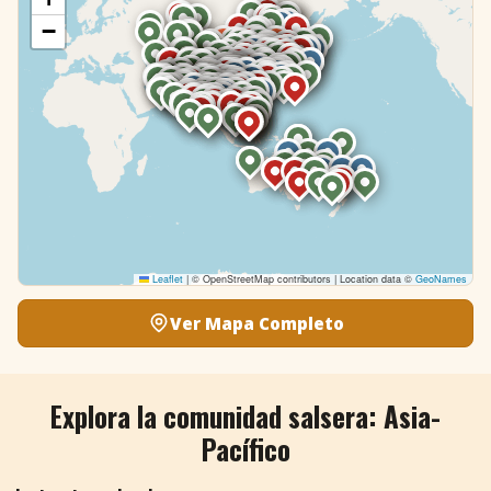
−
Leaflet
|
© OpenStreetMap contributors | Location data ©
GeoNames
Ver Mapa Completo
Explora la comunidad salsera: Asia-
Pacífico