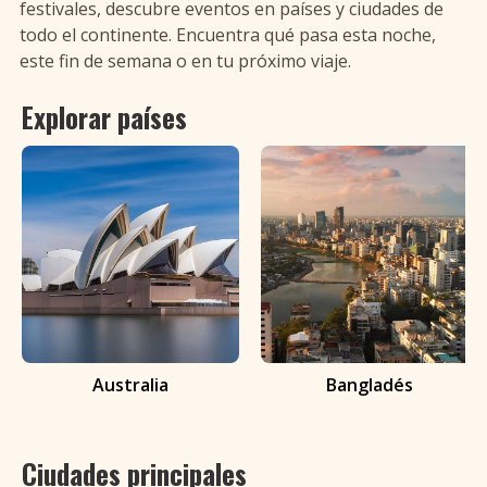
BAILE DE SALSA EN ASIA-
festivales, descubre eventos en países y ciudades de
+
Añadir evento
todo el continente. Encuentra qué pasa esta noche,
PACÍFICO
este fin de semana o en tu próximo viaje.
Explorar países
BUSCAR
Buscar eventos de salsa
Australia
Bangladés
Ciudades principales