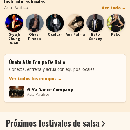
Instructores locales
Asia-Pacífico
Ver todo
→
GJ
OP
O
AP
BS
P
G-ya Ji
Oliver
Ocultar
Ana Palma
Beto
Peko
Chung
Pineda
Senzey
Won
Únete A Un Equipo De Baile
Conecta, entrena y actúa con equipos locales.
Ver todos los equipos
→
G-Ya Dance Company
GD
Asia-Pacífico
Próximos festivales de salsa