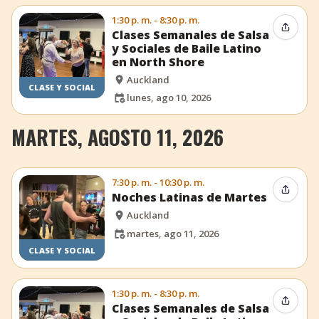
1:30 p. m. - 8:30 p. m.
Compar
Clases Semanales de Salsa
y Sociales de Baile Latino
en North Shore
Auckland
CLASE Y SOCIAL
lunes, ago 10, 2026
MARTES, AGOSTO 11, 2026
7:30 p. m. - 10:30 p. m.
Compar
Noches Latinas de Martes
Auckland
martes, ago 11, 2026
CLASE Y SOCIAL
1:30 p. m. - 8:30 p. m.
Compar
Clases Semanales de Salsa