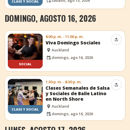
sábado, ago 15, 2026
CLASE Y SOCIAL
DOMINGO, AGOSTO 16, 2026
8:00 p. m. - 11:00 p. m.
Compar
Viva Domingo Sociales
Auckland
domingo, ago 16, 2026
SOCIAL
1:30 p. m. - 8:30 p. m.
Compar
Clases Semanales de Salsa
y Sociales de Baile Latino
en North Shore
Auckland
CLASE Y SOCIAL
domingo, ago 16, 2026
LUNES, AGOSTO 17, 2026