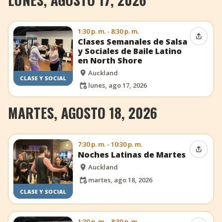
1:30 p. m. - 8:30 p. m.
Compar
Clases Semanales de Salsa
y Sociales de Baile Latino
en North Shore
Auckland
CLASE Y SOCIAL
lunes, ago 17, 2026
MARTES, AGOSTO 18, 2026
7:30 p. m. - 10:30 p. m.
Compar
Noches Latinas de Martes
Auckland
martes, ago 18, 2026
CLASE Y SOCIAL
1:30 p. m. - 8:30 p. m.