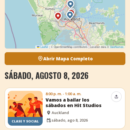
Leaflet
|
© OpenStreetMap contributors | Location data ©
GeoNames
Abrir Mapa Completo
SÁBADO, AGOSTO 8, 2026
8:00 p. m. - 1:00 a. m.
Compar
Vamos a bailar los
sábados en Hit Studios
Auckland
sábado, ago 8, 2026
CLASE Y SOCIAL