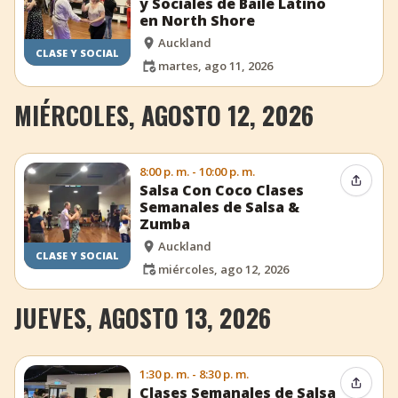
y Sociales de Baile Latino
en North Shore
Auckland
CLASE Y SOCIAL
martes, ago 11, 2026
MIÉRCOLES, AGOSTO 12, 2026
8:00 p. m. - 10:00 p. m.
Compar
Salsa Con Coco Clases
Semanales de Salsa &
Zumba
Auckland
CLASE Y SOCIAL
miércoles, ago 12, 2026
JUEVES, AGOSTO 13, 2026
1:30 p. m. - 8:30 p. m.
Compar
Clases Semanales de Salsa