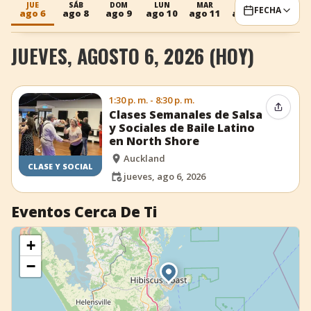
JUE
SÁB
DOM
LUN
MAR
MIÉ
JUE
FECHA
ago 6
ago 8
ago 9
ago 10
ago 11
ago 12
ago 13
+
Añadir evento
JUEVES, AGOSTO 6, 2026 (HOY)
1:30 p. m. - 8:30 p. m.
Compar
Clases Semanales de Salsa
y Sociales de Baile Latino
en North Shore
Auckland
CLASE Y SOCIAL
jueves, ago 6, 2026
Eventos Cerca De Ti
+
−