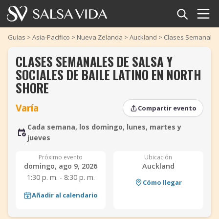
Inicio
Guías
>
Asia-Pacífico
>
Nueva Zelanda
>
Auckland
>
Clases Semanales 
CLASES SEMANALES DE SALSA Y
Eventos
SOCIALES DE BAILE LATINO EN NORTH
Noticias
SHORE
‹
›
Varía
Artículos
Compartir evento
Cada semana, los domingo, lunes, martes y
‹
›
Videos
jueves
Glosario
Próximo evento
Ubicación
domingo, ago 9, 2026
Auckland
1:30 p. m. - 8:30 p. m.
Tienda
Cómo llegar
Añadir al calendario
TuneTempo