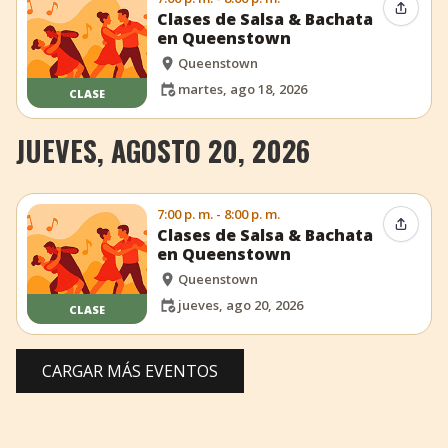
Compar
Clases de Salsa & Bachata
en Queenstown
Queenstown
martes, ago 18, 2026
CLASE
JUEVES, AGOSTO 20, 2026
7:00 p. m. - 8:00 p. m.
Compar
Clases de Salsa & Bachata
en Queenstown
Queenstown
jueves, ago 20, 2026
CLASE
CARGAR MÁS EVENTOS