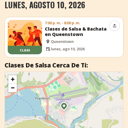
LUNES, AGOSTO 10, 2026
+
Añadir evento
7:00 p. m. - 8:00 p. m.
Compar
Clases de Salsa & Bachata
en Queenstown
Queenstown
lunes, ago 10, 2026
CLASE
Clases De Salsa Cerca De Ti:
+
−