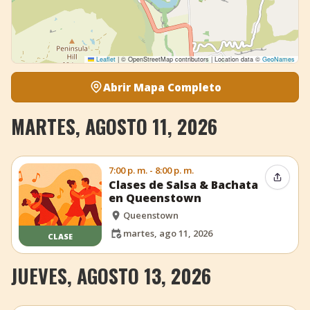
Leaflet
|
© OpenStreetMap contributors | Location data ©
GeoNames
Abrir Mapa Completo
MARTES, AGOSTO 11, 2026
7:00 p. m. - 8:00 p. m.
Compar
Clases de Salsa & Bachata
en Queenstown
Queenstown
martes, ago 11, 2026
CLASE
JUEVES, AGOSTO 13, 2026