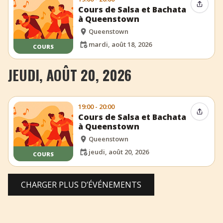
Partag
Cours de Salsa et Bachata
à Queenstown
Queenstown
mardi, août 18, 2026
COURS
JEUDI, AOÛT 20, 2026
19:00 - 20:00
Partag
Cours de Salsa et Bachata
à Queenstown
Queenstown
jeudi, août 20, 2026
COURS
CHARGER PLUS D’ÉVÉNEMENTS