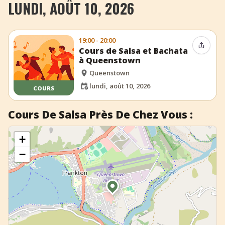
LUNDI, AOÛT 10, 2026
+
Ajouter un événement
19:00 - 20:00
Partag
Cours de Salsa et Bachata
à Queenstown
Queenstown
lundi, août 10, 2026
COURS
Cours De Salsa Près De Chez Vous :
+
−