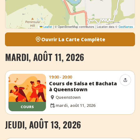
Leaflet
|
© OpenStreetMap contributors | Location data ©
GeoNames
Ouvrir La Carte Complète
MARDI, AOÛT 11, 2026
19:00 - 20:00
Partag
Cours de Salsa et Bachata
à Queenstown
Queenstown
mardi, août 11, 2026
COURS
JEUDI, AOÛT 13, 2026