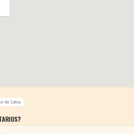
se de Salsa
TARIOS?
r