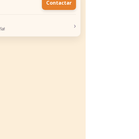
Contactar
›
la!