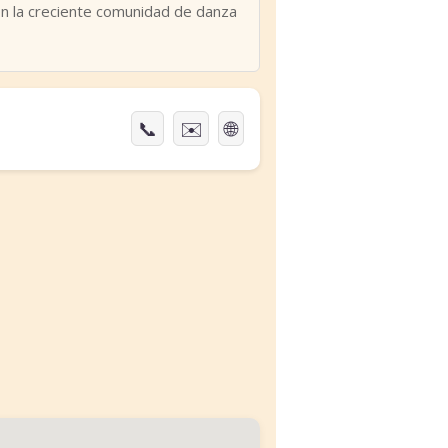
on la creciente comunidad de danza
📞
✉️
🌐