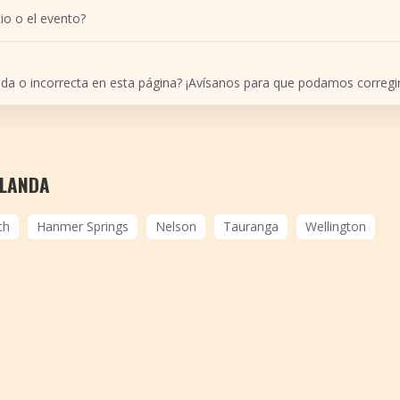
io o el evento?
ada o incorrecta en esta página? ¡Avísanos para que podamos corregir
ELANDA
ch
Hanmer Springs
Nelson
Tauranga
Wellington