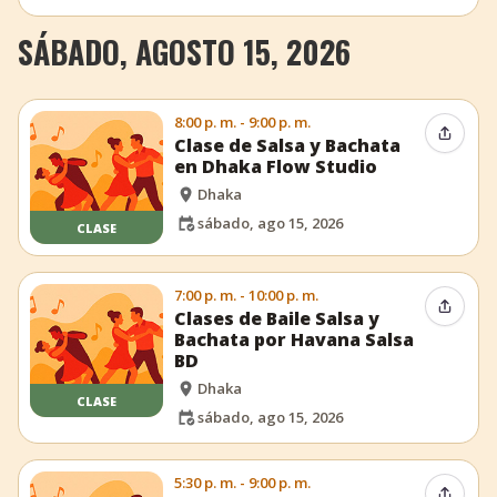
SÁBADO, AGOSTO 15, 2026
8:00 p. m. - 9:00 p. m.
Compar
Clase de Salsa y Bachata
en Dhaka Flow Studio
Dhaka
sábado, ago 15, 2026
CLASE
7:00 p. m. - 10:00 p. m.
Compar
Clases de Baile Salsa y
Bachata por Havana Salsa
BD
Dhaka
CLASE
sábado, ago 15, 2026
5:30 p. m. - 9:00 p. m.