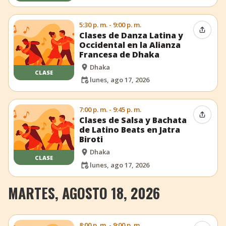
5:30 p. m. - 9:00 p. m.
Compar
Clases de Danza Latina y
Occidental en la Alianza
Francesa de Dhaka
Dhaka
CLASE
lunes, ago 17, 2026
7:00 p. m. - 9:45 p. m.
Compar
Clases de Salsa y Bachata
de Latino Beats en Jatra
Biroti
Dhaka
CLASE
lunes, ago 17, 2026
MARTES, AGOSTO 18, 2026
8:00 p. m. - 9:00 p. m.