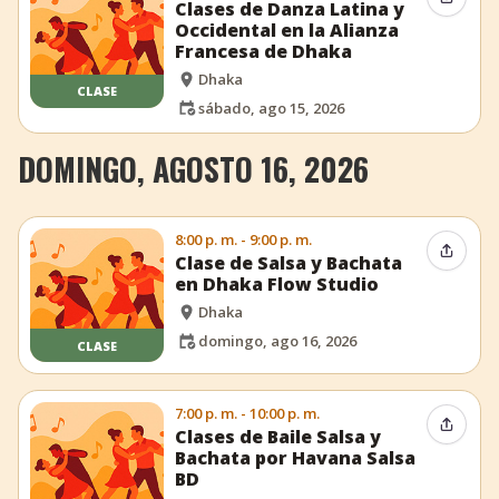
Compar
Clases de Danza Latina y
Occidental en la Alianza
Francesa de Dhaka
Dhaka
CLASE
sábado, ago 15, 2026
DOMINGO, AGOSTO 16, 2026
8:00 p. m. - 9:00 p. m.
Compar
Clase de Salsa y Bachata
en Dhaka Flow Studio
Dhaka
domingo, ago 16, 2026
CLASE
7:00 p. m. - 10:00 p. m.
Compar
Clases de Baile Salsa y
Bachata por Havana Salsa
BD