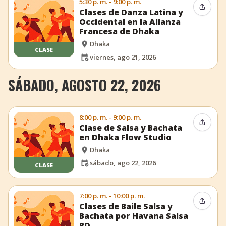
5:30 p. m. - 9:00 p. m.
Compar
Clases de Danza Latina y
Occidental en la Alianza
Francesa de Dhaka
Dhaka
CLASE
viernes, ago 21, 2026
SÁBADO, AGOSTO 22, 2026
8:00 p. m. - 9:00 p. m.
Compar
Clase de Salsa y Bachata
en Dhaka Flow Studio
Dhaka
sábado, ago 22, 2026
CLASE
7:00 p. m. - 10:00 p. m.
Compar
Clases de Baile Salsa y
Bachata por Havana Salsa
BD