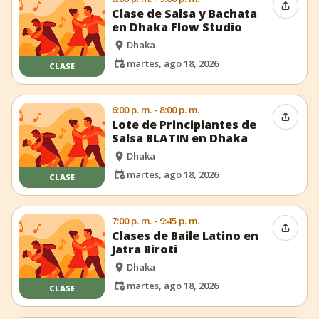
Compar
Clase de Salsa y Bachata
en Dhaka Flow Studio
Dhaka
martes, ago 18, 2026
CLASE
6:00 p. m. - 8:00 p. m.
Compar
Lote de Principiantes de
Salsa BLATIN en Dhaka
Dhaka
martes, ago 18, 2026
CLASE
7:00 p. m. - 9:45 p. m.
Compar
Clases de Baile Latino en
Jatra Biroti
Dhaka
martes, ago 18, 2026
CLASE