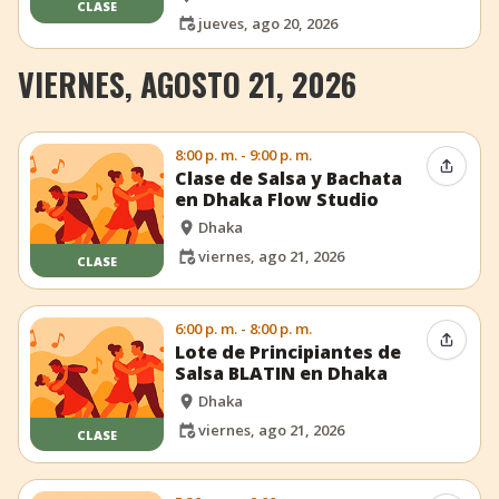
CLASE
jueves, ago 20, 2026
VIERNES, AGOSTO 21, 2026
8:00 p. m. - 9:00 p. m.
Compar
Clase de Salsa y Bachata
en Dhaka Flow Studio
Dhaka
viernes, ago 21, 2026
CLASE
6:00 p. m. - 8:00 p. m.
Compar
Lote de Principiantes de
Salsa BLATIN en Dhaka
Dhaka
viernes, ago 21, 2026
CLASE