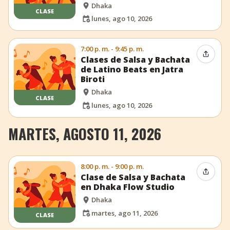
Dhaka
CLASE
lunes, ago 10, 2026
7:00 p. m. - 9:45 p. m.
Compar
Clases de Salsa y Bachata
de Latino Beats en Jatra
Biroti
Dhaka
CLASE
lunes, ago 10, 2026
MARTES, AGOSTO 11, 2026
8:00 p. m. - 9:00 p. m.
Compar
Clase de Salsa y Bachata
en Dhaka Flow Studio
Dhaka
martes, ago 11, 2026
CLASE