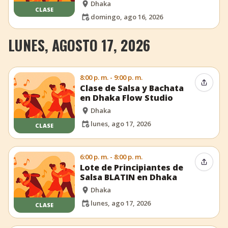
Dhaka
CLASE
domingo, ago 16, 2026
LUNES, AGOSTO 17, 2026
8:00 p. m. - 9:00 p. m.
Compar
Clase de Salsa y Bachata
en Dhaka Flow Studio
Dhaka
lunes, ago 17, 2026
CLASE
6:00 p. m. - 8:00 p. m.
Compar
Lote de Principiantes de
Salsa BLATIN en Dhaka
Dhaka
lunes, ago 17, 2026
CLASE