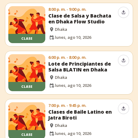
8:00 p. m. - 9:00 p. m.
Compar
Clase de Salsa y Bachata
en Dhaka Flow Studio
Dhaka
lunes, ago 10, 2026
CLASE
6:00 p. m. - 8:00 p. m.
Compar
Lote de Principiantes de
Salsa BLATIN en Dhaka
Dhaka
lunes, ago 10, 2026
CLASE
7:00 p. m. - 9:45 p. m.
Compar
Clases de Baile Latino en
Jatra Biroti
Dhaka
lunes, ago 10, 2026
CLASE