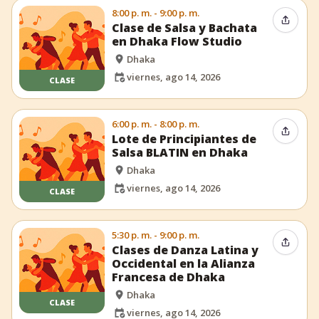
8:00 p. m. - 9:00 p. m.
Compar
Clase de Salsa y Bachata
en Dhaka Flow Studio
Dhaka
viernes, ago 14, 2026
CLASE
6:00 p. m. - 8:00 p. m.
Compar
Lote de Principiantes de
Salsa BLATIN en Dhaka
Dhaka
viernes, ago 14, 2026
CLASE
5:30 p. m. - 9:00 p. m.
Compar
Clases de Danza Latina y
Occidental en la Alianza
Francesa de Dhaka
Dhaka
CLASE
viernes, ago 14, 2026