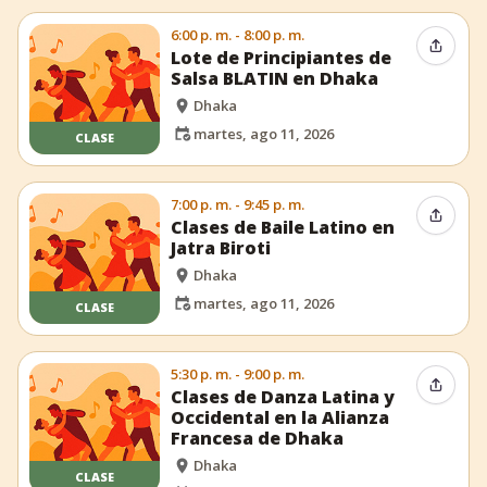
6:00 p. m. - 8:00 p. m.
Compar
Lote de Principiantes de
Salsa BLATIN en Dhaka
Dhaka
martes, ago 11, 2026
CLASE
7:00 p. m. - 9:45 p. m.
Compar
Clases de Baile Latino en
Jatra Biroti
Dhaka
martes, ago 11, 2026
CLASE
5:30 p. m. - 9:00 p. m.
Compar
Clases de Danza Latina y
Occidental en la Alianza
Francesa de Dhaka
Dhaka
CLASE