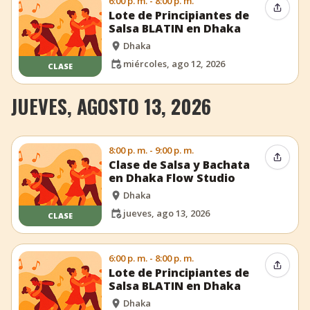
6:00 p. m. - 8:00 p. m.
Compar
Lote de Principiantes de
Salsa BLATIN en Dhaka
Dhaka
miércoles, ago 12, 2026
CLASE
JUEVES, AGOSTO 13, 2026
8:00 p. m. - 9:00 p. m.
Compar
Clase de Salsa y Bachata
en Dhaka Flow Studio
Dhaka
jueves, ago 13, 2026
CLASE
6:00 p. m. - 8:00 p. m.
Compar
Lote de Principiantes de
Salsa BLATIN en Dhaka
Dhaka