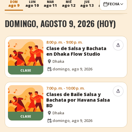
DOM
LUN
MAR
MIÉ
JUE
VIE
SÁB
FECHA
ago 9
ago 10
ago 11
ago 12
ago 13
ago 14
ago 15
+
Añadir evento
DOMINGO, AGOSTO 9, 2026 (HOY)
8:00 p. m. - 9:00 p. m.
Compar
Clase de Salsa y Bachata
en Dhaka Flow Studio
Dhaka
domingo, ago 9, 2026
CLASE
7:00 p. m. - 10:00 p. m.
Compar
Clases de Baile Salsa y
Bachata por Havana Salsa
BD
Dhaka
CLASE
domingo, ago 9, 2026