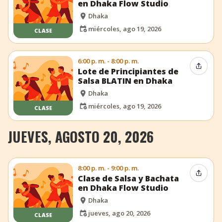
en Dhaka Flow Studio
Dhaka
miércoles, ago 19, 2026
CLASE
6:00 p. m. - 8:00 p. m.
Compar
Lote de Principiantes de
Salsa BLATIN en Dhaka
Dhaka
miércoles, ago 19, 2026
CLASE
JUEVES, AGOSTO 20, 2026
8:00 p. m. - 9:00 p. m.
Compar
Clase de Salsa y Bachata
en Dhaka Flow Studio
Dhaka
jueves, ago 20, 2026
CLASE