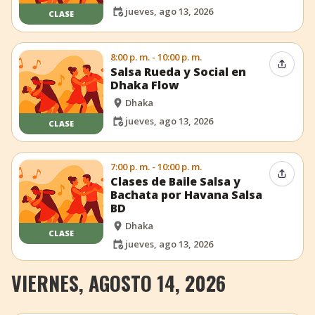
jueves, ago 13, 2026
CLASE
8:00 p. m. - 10:00 p. m.
Compar
Salsa Rueda y Social en
Dhaka Flow
Dhaka
jueves, ago 13, 2026
CLASE
7:00 p. m. - 10:00 p. m.
Compar
Clases de Baile Salsa y
Bachata por Havana Salsa
BD
Dhaka
CLASE
jueves, ago 13, 2026
VIERNES, AGOSTO 14, 2026