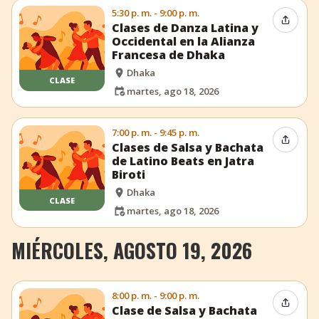
5:30 p. m. - 9:00 p. m.
Compar
Clases de Danza Latina y
Occidental en la Alianza
Francesa de Dhaka
Dhaka
CLASE
martes, ago 18, 2026
7:00 p. m. - 9:45 p. m.
Compar
Clases de Salsa y Bachata
de Latino Beats en Jatra
Biroti
Dhaka
CLASE
martes, ago 18, 2026
MIÉRCOLES, AGOSTO 19, 2026
8:00 p. m. - 9:00 p. m.
Compar
Clase de Salsa y Bachata