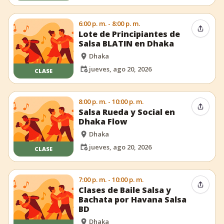
6:00 p. m. - 8:00 p. m.
Compar
Lote de Principiantes de
Salsa BLATIN en Dhaka
Dhaka
jueves, ago 20, 2026
CLASE
8:00 p. m. - 10:00 p. m.
Compar
Salsa Rueda y Social en
Dhaka Flow
Dhaka
jueves, ago 20, 2026
CLASE
7:00 p. m. - 10:00 p. m.
Compar
Clases de Baile Salsa y
Bachata por Havana Salsa
BD
Dhaka