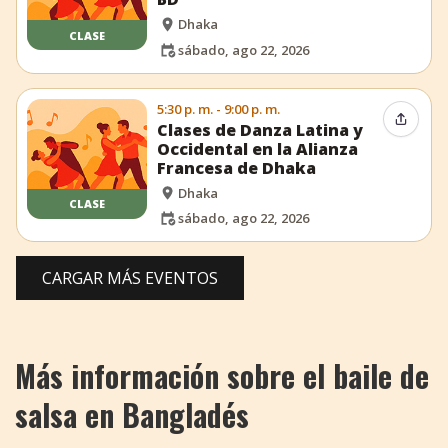
Dhaka
CLASE
sábado, ago 22, 2026
5:30 p. m. - 9:00 p. m.
Compar
Clases de Danza Latina y
Occidental en la Alianza
Francesa de Dhaka
Dhaka
CLASE
sábado, ago 22, 2026
CARGAR MÁS EVENTOS
Más información sobre el baile de
salsa en Bangladés