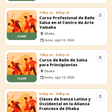
7:00 p. m. - 8:30 p. m.
Compar
Curso Profesional de Baile
Salsa en el Centro de Arte
Yamaha
Dhaka
CLASE
lunes, ago 10, 2026
7:00 p. m. - 8:30 p. m.
Compar
Curso de Baile de Salsa
para Principiantes
Dhaka
lunes, ago 10, 2026
CLASE
5:30 p. m. - 9:00 p. m.
Compar
Clases de Danza Latina y
Occidental en la Alianza
Francesa de Dhaka