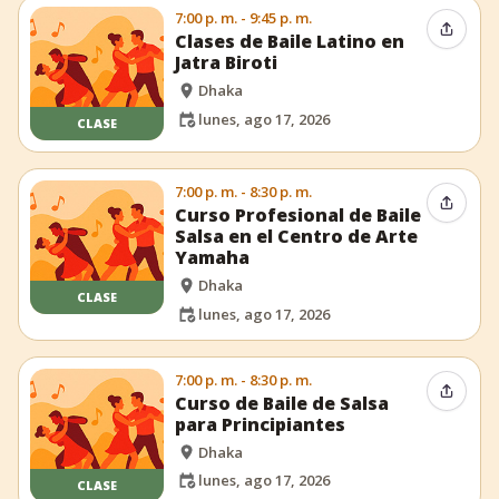
7:00 p. m. - 9:45 p. m.
Compar
Clases de Baile Latino en
Jatra Biroti
Dhaka
lunes, ago 17, 2026
CLASE
7:00 p. m. - 8:30 p. m.
Compar
Curso Profesional de Baile
Salsa en el Centro de Arte
Yamaha
Dhaka
CLASE
lunes, ago 17, 2026
7:00 p. m. - 8:30 p. m.
Compar
Curso de Baile de Salsa
para Principiantes
Dhaka
lunes, ago 17, 2026
CLASE