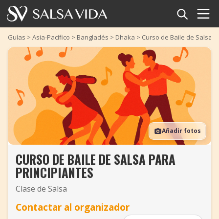
Inicio
Guías
>
Asia-Pacífico
>
Bangladés
>
Dhaka
>
Curso de Baile de Salsa p
Eventos
Noticias
Artículos
Añadir fotos
Videos
CURSO DE BAILE DE SALSA PARA
Glosario
PRINCIPIANTES
Tienda
Clase de Salsa
Contactar al organizador
TuneTempo