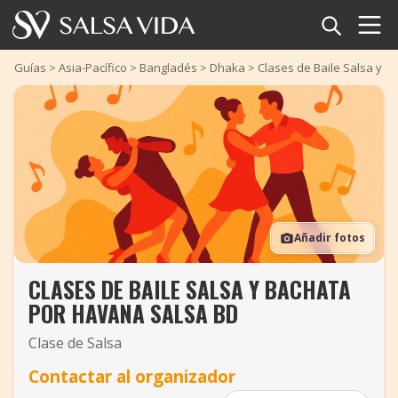
Inicio
Guías
>
Asia-Pacífico
>
Bangladés
>
Dhaka
>
Clases de Baile Salsa y 
Eventos
Noticias
Artículos
Añadir fotos
Videos
CLASES DE BAILE SALSA Y BACHATA
Glosario
POR HAVANA SALSA BD
Tienda
Clase de Salsa
Contactar al organizador
TuneTempo