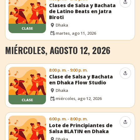
Compar
Clases de Salsa y Bachata
de Latino Beats en Jatra
Biroti
Dhaka
CLASE
martes, ago 11, 2026
MIÉRCOLES, AGOSTO 12, 2026
8:00 p. m. - 9:00 p. m.
Compar
Clase de Salsa y Bachata
en Dhaka Flow Studio
Dhaka
miércoles, ago 12, 2026
CLASE
6:00 p. m. - 8:00 p. m.
Compar
Lote de Principiantes de
Salsa BLATIN en Dhaka
Dhaka