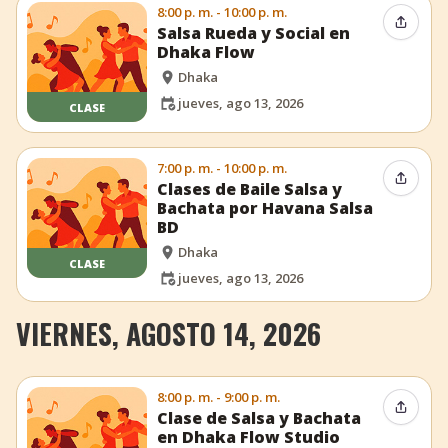
8:00 p. m. - 10:00 p. m.
Compar
Salsa Rueda y Social en
Dhaka Flow
Dhaka
jueves, ago 13, 2026
CLASE
7:00 p. m. - 10:00 p. m.
Compar
Clases de Baile Salsa y
Bachata por Havana Salsa
BD
Dhaka
CLASE
jueves, ago 13, 2026
VIERNES, AGOSTO 14, 2026
8:00 p. m. - 9:00 p. m.
Compar
Clase de Salsa y Bachata
en Dhaka Flow Studio