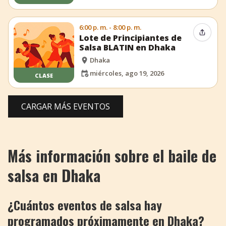
6:00 p. m. - 8:00 p. m.
Compar
Lote de Principiantes de
Salsa BLATIN en Dhaka
Dhaka
miércoles, ago 19, 2026
CLASE
CARGAR MÁS EVENTOS
Más información sobre el baile de
salsa en Dhaka
¿Cuántos eventos de salsa hay
programados próximamente en Dhaka?