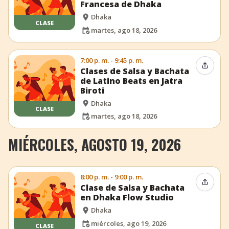
Francesa de Dhaka
Dhaka
CLASE
martes, ago 18, 2026
7:00 p. m. - 9:45 p. m.
Compar
Clases de Salsa y Bachata
de Latino Beats en Jatra
Biroti
Dhaka
CLASE
martes, ago 18, 2026
MIÉRCOLES, AGOSTO 19, 2026
8:00 p. m. - 9:00 p. m.
Compar
Clase de Salsa y Bachata
en Dhaka Flow Studio
Dhaka
miércoles, ago 19, 2026
CLASE