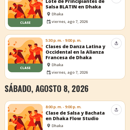
Lote de Principiantes de
Salsa BLATIN en Dhaka
Dhaka
viernes, ago 7, 2026
CLASE
5:30 p. m. - 9:00 p. m.
Compar
Clases de Danza Latina y
Occidental en la Alianza
Francesa de Dhaka
Dhaka
CLASE
viernes, ago 7, 2026
SÁBADO, AGOSTO 8, 2026
8:00 p. m. - 9:00 p. m.
Compar
Clase de Salsa y Bachata
en Dhaka Flow Studio
Dhaka