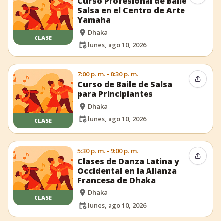
Curso Profesional de Baile
Salsa en el Centro de Arte
Yamaha
Dhaka
CLASE
lunes, ago 10, 2026
7:00 p. m. - 8:30 p. m.
Compar
Curso de Baile de Salsa
para Principiantes
Dhaka
lunes, ago 10, 2026
CLASE
5:30 p. m. - 9:00 p. m.
Compar
Clases de Danza Latina y
Occidental en la Alianza
Francesa de Dhaka
Dhaka
CLASE
lunes, ago 10, 2026