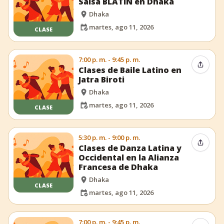
Salsa BLATIN en Dhaka
Dhaka
martes, ago 11, 2026
CLASE
7:00 p. m. - 9:45 p. m.
Compar
Clases de Baile Latino en
Jatra Biroti
Dhaka
martes, ago 11, 2026
CLASE
5:30 p. m. - 9:00 p. m.
Compar
Clases de Danza Latina y
Occidental en la Alianza
Francesa de Dhaka
Dhaka
CLASE
martes, ago 11, 2026
7:00 p. m. - 9:45 p. m.