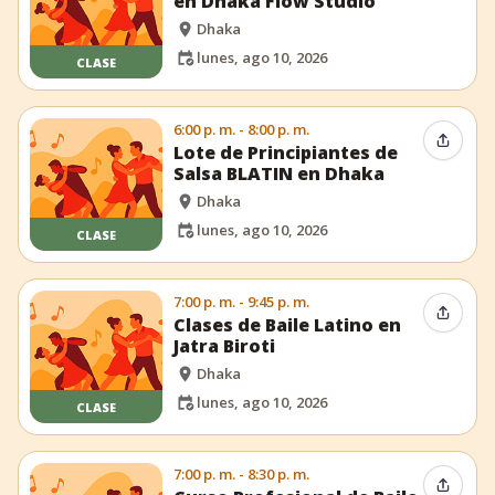
en Dhaka Flow Studio
Dhaka
lunes, ago 10, 2026
CLASE
6:00 p. m. - 8:00 p. m.
Compar
Lote de Principiantes de
Salsa BLATIN en Dhaka
Dhaka
lunes, ago 10, 2026
CLASE
7:00 p. m. - 9:45 p. m.
Compar
Clases de Baile Latino en
Jatra Biroti
Dhaka
lunes, ago 10, 2026
CLASE
7:00 p. m. - 8:30 p. m.
Compar