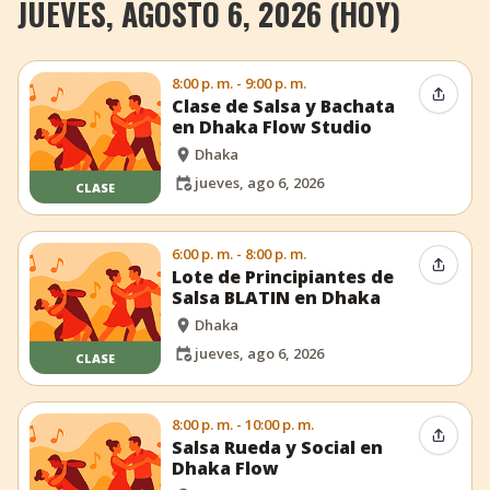
JUEVES, AGOSTO 6, 2026 (HOY)
+
Añadir evento
8:00 p. m. - 9:00 p. m.
Compar
Clase de Salsa y Bachata
en Dhaka Flow Studio
Dhaka
jueves, ago 6, 2026
CLASE
6:00 p. m. - 8:00 p. m.
Compar
Lote de Principiantes de
Salsa BLATIN en Dhaka
Dhaka
jueves, ago 6, 2026
CLASE
8:00 p. m. - 10:00 p. m.
Compar
Salsa Rueda y Social en
Dhaka Flow