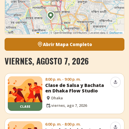
Leaflet
|
© OpenStreetMap contributors | Location data ©
GeoNames
Abrir Mapa Completo
VIERNES, AGOSTO 7, 2026
8:00 p. m. - 9:00 p. m.
Compar
Clase de Salsa y Bachata
en Dhaka Flow Studio
Dhaka
viernes, ago 7, 2026
CLASE
6:00 p. m. - 8:00 p. m.
Compar