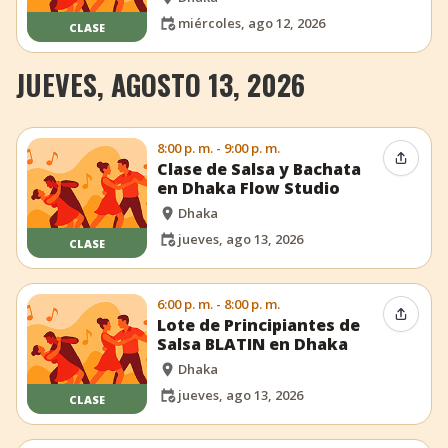
miércoles, ago 12, 2026
CLASE
JUEVES, AGOSTO 13, 2026
8:00 p. m. - 9:00 p. m.
Compar
Clase de Salsa y Bachata
en Dhaka Flow Studio
Dhaka
jueves, ago 13, 2026
CLASE
6:00 p. m. - 8:00 p. m.
Compar
Lote de Principiantes de
Salsa BLATIN en Dhaka
Dhaka
jueves, ago 13, 2026
CLASE