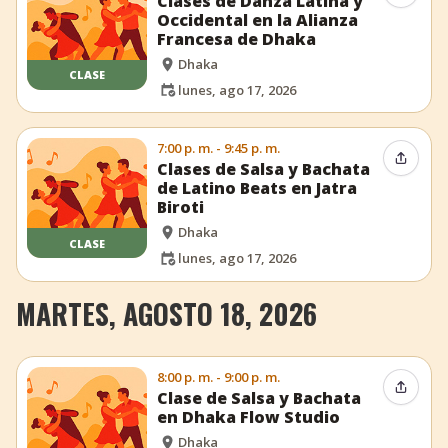
Clases de Danza Latina y
Occidental en la Alianza
Francesa de Dhaka
Dhaka
CLASE
lunes, ago 17, 2026
7:00 p. m. - 9:45 p. m.
Compar
Clases de Salsa y Bachata
de Latino Beats en Jatra
Biroti
Dhaka
CLASE
lunes, ago 17, 2026
MARTES, AGOSTO 18, 2026
8:00 p. m. - 9:00 p. m.
Compar
Clase de Salsa y Bachata
en Dhaka Flow Studio
Dhaka