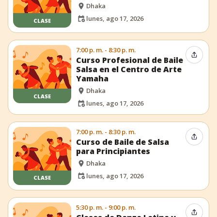
Dhaka
lunes, ago 17, 2026
CLASE
7:00 p. m. - 8:30 p. m.
Compar
Curso Profesional de Baile
Salsa en el Centro de Arte
Yamaha
Dhaka
CLASE
lunes, ago 17, 2026
7:00 p. m. - 8:30 p. m.
Compar
Curso de Baile de Salsa
para Principiantes
Dhaka
lunes, ago 17, 2026
CLASE
5:30 p. m. - 9:00 p. m.
Compar