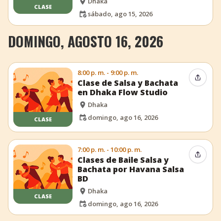
Dhaka
CLASE
sábado, ago 15, 2026
DOMINGO, AGOSTO 16, 2026
8:00 p. m. - 9:00 p. m.
Compar
Clase de Salsa y Bachata
en Dhaka Flow Studio
Dhaka
domingo, ago 16, 2026
CLASE
7:00 p. m. - 10:00 p. m.
Compar
Clases de Baile Salsa y
Bachata por Havana Salsa
BD
Dhaka
CLASE
domingo, ago 16, 2026