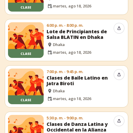
martes, ago 18, 2026
CLASE
6:00 p. m. - 8:00 p. m.
Compar
Lote de Principiantes de
Salsa BLATIN en Dhaka
Dhaka
martes, ago 18, 2026
CLASE
7:00 p. m. - 9:45 p. m.
Compar
Clases de Baile Latino en
Jatra Biroti
Dhaka
martes, ago 18, 2026
CLASE
5:30 p. m. - 9:00 p. m.
Compar
Clases de Danza Latina y
Occidental en la Alianza