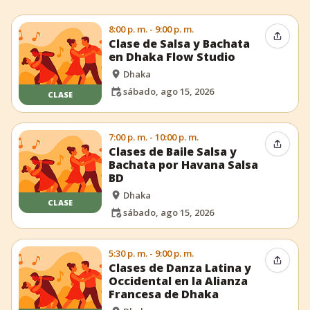
8:00 p. m. - 9:00 p. m.
Compar
Clase de Salsa y Bachata
en Dhaka Flow Studio
Dhaka
sábado, ago 15, 2026
CLASE
7:00 p. m. - 10:00 p. m.
Compar
Clases de Baile Salsa y
Bachata por Havana Salsa
BD
Dhaka
CLASE
sábado, ago 15, 2026
5:30 p. m. - 9:00 p. m.
Compar
Clases de Danza Latina y
Occidental en la Alianza
Francesa de Dhaka