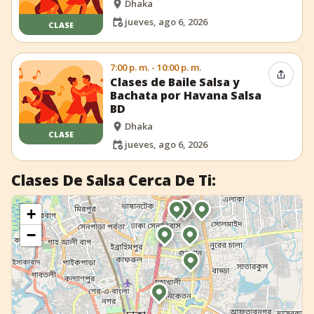
Dhaka
jueves, ago 6, 2026
CLASE
7:00 p. m. - 10:00 p. m.
Compar
Clases de Baile Salsa y
Bachata por Havana Salsa
BD
Dhaka
CLASE
jueves, ago 6, 2026
Clases De Salsa Cerca De Ti:
+
−