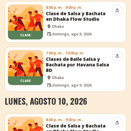
8:00 p. m. - 9:00 p. m.
Compar
Clase de Salsa y Bachata
en Dhaka Flow Studio
Dhaka
domingo, ago 9, 2026
CLASE
7:00 p. m. - 10:00 p. m.
Compar
Clases de Baile Salsa y
Bachata por Havana Salsa
BD
Dhaka
CLASE
domingo, ago 9, 2026
LUNES, AGOSTO 10, 2026
8:00 p. m. - 9:00 p. m.
Compar
Clase de Salsa y Bachata