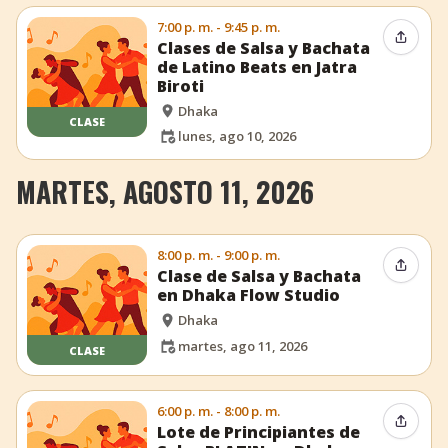
7:00 p. m. - 9:45 p. m.
Compar
Clases de Salsa y Bachata
de Latino Beats en Jatra
Biroti
Dhaka
CLASE
lunes, ago 10, 2026
MARTES, AGOSTO 11, 2026
8:00 p. m. - 9:00 p. m.
Compar
Clase de Salsa y Bachata
en Dhaka Flow Studio
Dhaka
martes, ago 11, 2026
CLASE
6:00 p. m. - 8:00 p. m.
Compar
Lote de Principiantes de