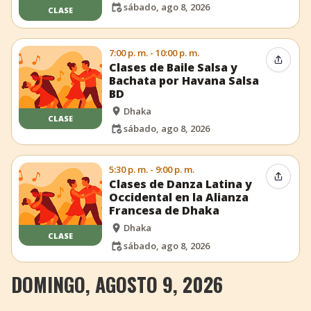
sábado, ago 8, 2026
CLASE
7:00 p. m. - 10:00 p. m.
Compar
Clases de Baile Salsa y
Bachata por Havana Salsa
BD
Dhaka
CLASE
sábado, ago 8, 2026
5:30 p. m. - 9:00 p. m.
Compar
Clases de Danza Latina y
Occidental en la Alianza
Francesa de Dhaka
Dhaka
CLASE
sábado, ago 8, 2026
DOMINGO, AGOSTO 9, 2026