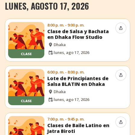
LUNES, AGOSTO 17, 2026
8:00 p. m. - 9:00 p. m.
Compar
Clase de Salsa y Bachata
en Dhaka Flow Studio
Dhaka
lunes, ago 17, 2026
CLASE
6:00 p. m. - 8:00 p. m.
Compar
Lote de Principiantes de
Salsa BLATIN en Dhaka
Dhaka
lunes, ago 17, 2026
CLASE
7:00 p. m. - 9:45 p. m.
Compar
Clases de Baile Latino en
Jatra Biroti