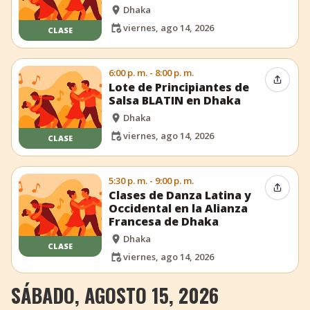
Dhaka
viernes, ago 14, 2026
CLASE
6:00 p. m. - 8:00 p. m.
Compar
Lote de Principiantes de
Salsa BLATIN en Dhaka
Dhaka
viernes, ago 14, 2026
CLASE
5:30 p. m. - 9:00 p. m.
Compar
Clases de Danza Latina y
Occidental en la Alianza
Francesa de Dhaka
Dhaka
CLASE
viernes, ago 14, 2026
SÁBADO, AGOSTO 15, 2026