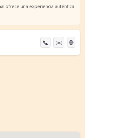
al ofrece una experiencia auténtica
📞
✉️
🌐