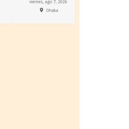
viernes, ago 7, 2026
sábado, ago 8
Dhaka
Dhak