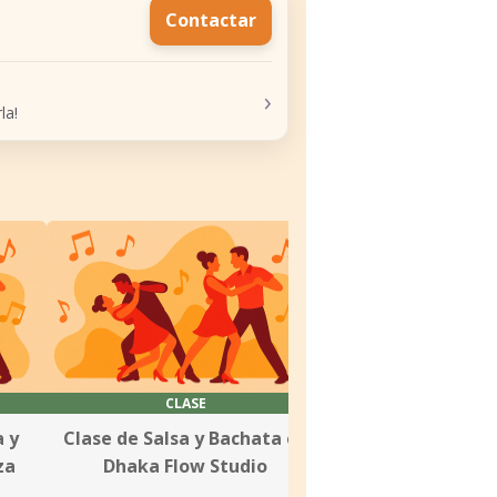
Contactar
›
la!
CLASE
CLASE
 y
Clase de Salsa y Bachata en
Clases de Baile
za
Dhaka Flow Studio
Bachata por Hav
BD