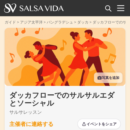
ホーム
ガイド
>
アジア太平洋
>
バングラデシュ
>
ダッカ
>
ダッカフローでのサ
イベント
ニュース
記事
写真を追加
動画
ダッカフローでのサルサルエダ
サルサ用語集
とソーシャル
ショップ
サルサレッスン
TuneTempo
主催者に連絡する
イベントをシェア