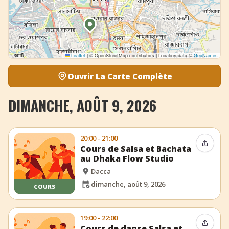
Leaflet
|
© OpenStreetMap contributors | Location data ©
GeoNames
Ouvrir La Carte Complète
DIMANCHE, AOÛT 9, 2026
20:00 - 21:00
Partag
Cours de Salsa et Bachata
au Dhaka Flow Studio
Dacca
dimanche, août 9, 2026
COURS
19:00 - 22:00
Partag
Cours de danse Salsa et