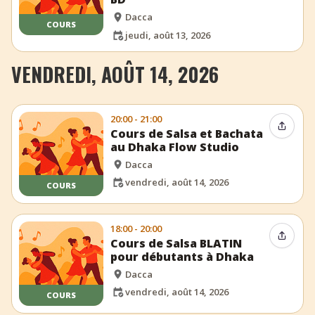
Dacca
COURS
jeudi, août 13, 2026
VENDREDI, AOÛT 14, 2026
20:00 - 21:00
Partag
Cours de Salsa et Bachata
au Dhaka Flow Studio
Dacca
vendredi, août 14, 2026
COURS
18:00 - 20:00
Partag
Cours de Salsa BLATIN
pour débutants à Dhaka
Dacca
vendredi, août 14, 2026
COURS