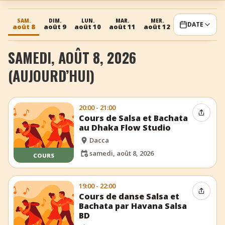
+
Ajouter un événement
SAM.
DIM.
LUN.
MAR.
MER.
JEU.
V
DATE
août 8
août 9
août 10
août 11
août 12
août 13
aoû
SAMEDI, AOÛT 8, 2026
(AUJOURD’HUI)
20:00 - 21:00
Partag
Cours de Salsa et Bachata
au Dhaka Flow Studio
Dacca
samedi, août 8, 2026
COURS
19:00 - 22:00
Partag
Cours de danse Salsa et
Bachata par Havana Salsa
BD