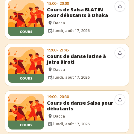
18:00 - 20:00
Partag
Cours de Salsa BLATIN
pour débutants à Dhaka
Dacca
lundi, août 17, 2026
COURS
19:00 - 21:45
Partag
Cours de danse latine à
Jatra Biroti
Dacca
lundi, août 17, 2026
COURS
19:00 - 20:30
Partag
Cours de danse Salsa pour
débutants
Dacca
lundi, août 17, 2026
COURS