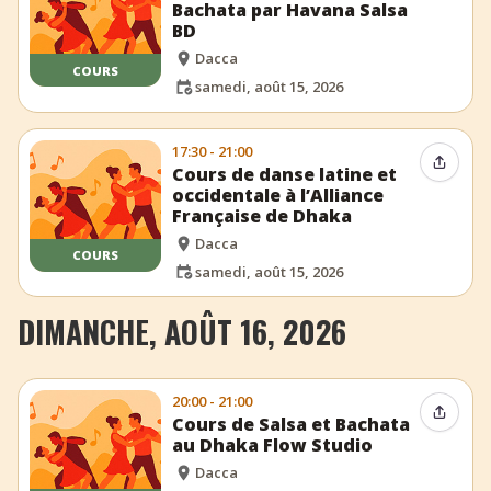
Bachata par Havana Salsa
BD
Dacca
COURS
samedi, août 15, 2026
17:30 - 21:00
Partag
Cours de danse latine et
occidentale à l’Alliance
Française de Dhaka
Dacca
COURS
samedi, août 15, 2026
DIMANCHE, AOÛT 16, 2026
20:00 - 21:00
Partag
Cours de Salsa et Bachata
au Dhaka Flow Studio
Dacca