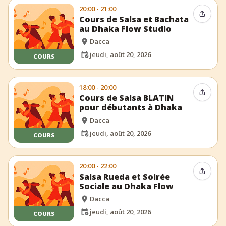
20:00 - 21:00
Partag
Cours de Salsa et Bachata
au Dhaka Flow Studio
Dacca
jeudi, août 20, 2026
COURS
18:00 - 20:00
Partag
Cours de Salsa BLATIN
pour débutants à Dhaka
Dacca
jeudi, août 20, 2026
COURS
20:00 - 22:00
Partag
Salsa Rueda et Soirée
Sociale au Dhaka Flow
Dacca
jeudi, août 20, 2026
COURS