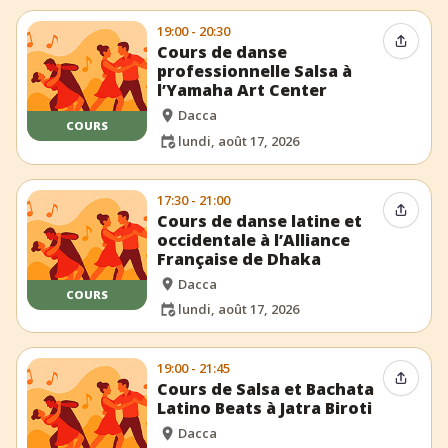
19:00 - 20:30
Partag
Cours de danse
professionnelle Salsa à
l’Yamaha Art Center
Dacca
COURS
lundi, août 17, 2026
17:30 - 21:00
Partag
Cours de danse latine et
occidentale à l’Alliance
Française de Dhaka
Dacca
COURS
lundi, août 17, 2026
19:00 - 21:45
Partag
Cours de Salsa et Bachata
Latino Beats à Jatra Biroti
Dacca