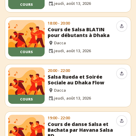
jeudi, août 13, 2026
COURS
18:00 - 20:00
Partag
Cours de Salsa BLATIN
pour débutants à Dhaka
Dacca
jeudi, août 13, 2026
COURS
20:00 - 22:00
Partag
Salsa Rueda et Soirée
Sociale au Dhaka Flow
Dacca
jeudi, août 13, 2026
COURS
19:00 - 22:00
Partag
Cours de danse Salsa et
Bachata par Havana Salsa
BD