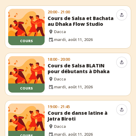
20:00 - 21:00
Partag
Cours de Salsa et Bachata
au Dhaka Flow Studio
Dacca
mardi, août 11, 2026
COURS
18:00 - 20:00
Partag
Cours de Salsa BLATIN
pour débutants à Dhaka
Dacca
mardi, août 11, 2026
COURS
19:00 - 21:45
Partag
Cours de danse latine à
Jatra Biroti
Dacca
mardi, août 11, 2026
COURS