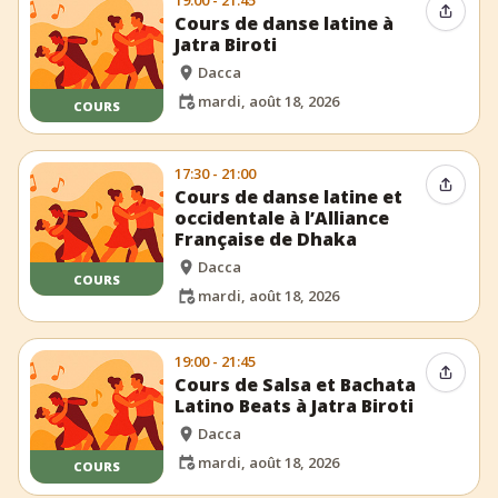
19:00 - 21:45
Partag
Cours de danse latine à
Jatra Biroti
Dacca
mardi, août 18, 2026
COURS
17:30 - 21:00
Partag
Cours de danse latine et
occidentale à l’Alliance
Française de Dhaka
Dacca
COURS
mardi, août 18, 2026
19:00 - 21:45
Partag
Cours de Salsa et Bachata
Latino Beats à Jatra Biroti
Dacca
mardi, août 18, 2026
COURS