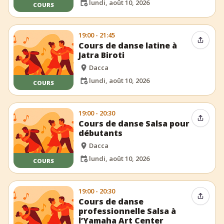
lundi, août 10, 2026
COURS
19:00 - 21:45
Partag
Cours de danse latine à
Jatra Biroti
Dacca
lundi, août 10, 2026
COURS
19:00 - 20:30
Partag
Cours de danse Salsa pour
débutants
Dacca
lundi, août 10, 2026
COURS
19:00 - 20:30
Partag
Cours de danse
professionnelle Salsa à
l’Yamaha Art Center