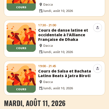
Dacca
COURS
lundi, août 10, 2026
17:30 - 21:00
Partag
Cours de danse latine et
occidentale à l’Alliance
Française de Dhaka
Dacca
COURS
lundi, août 10, 2026
19:00 - 21:45
Partag
Cours de Salsa et Bachata
Latino Beats à Jatra Biroti
Dacca
lundi, août 10, 2026
COURS
MARDI, AOÛT 11, 2026