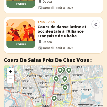
Dacca
COURS
samedi, août 8, 2026
17:30 - 21:00
Partag
Cours de danse latine et
occidentale à l’Alliance
Française de Dhaka
Dacca
COURS
samedi, août 8, 2026
Cours De Salsa Près De Chez Vous :
+
−