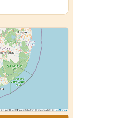
© OpenStreetMap contributors | Location data ©
GeoNames