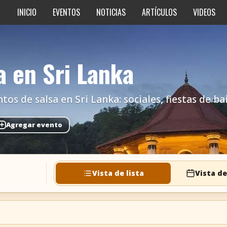
INICIO
EVENTOS
NOTICIAS
ARTÍCULOS
VIDEOS
a en Sri Lanka
s de salsa en Sri Lanka: sociales, fiestas de bail
+
Agregar evento
Vista de lista
Vista de