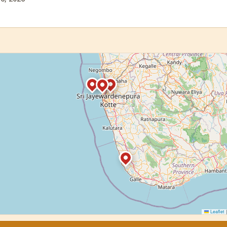
Leaflet
|