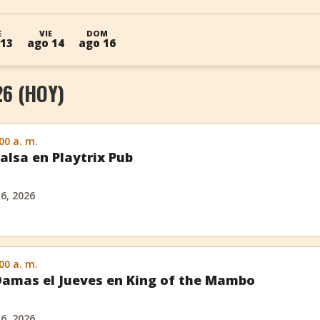
E
VIE
DOM
 13
ago 14
ago 16
26 (HOY)
:00 a. m.
alsa en Playtrix Pub
 6, 2026
:00 a. m.
amas el Jueves en King of the Mambo
 6, 2026