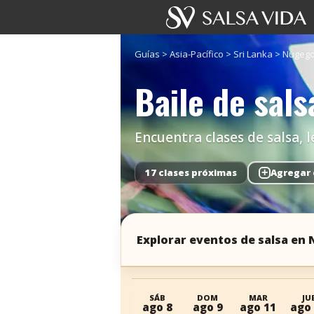
Guías
>
Asia-Pacífico
>
Sri Lanka
>
Nugeg
Baile de sal
Encuentra clases de salsa, 
17 clases próximas
+
Agregar 
Explorar eventos de salsa en
SÁB
DOM
MAR
JU
ago 8
ago 9
ago 11
ago