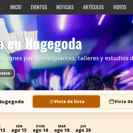
INICIO
EVENTOS
NOTICIAS
ARTÍCULOS
VIDEOS
oda
sa en Nugegoda
lecciones para principiantes, talleres y estudios
clase
 Nugegoda
Vista de lista
Vista de
E
SÁB
DOM
MAR
JUE
 13
ago 15
ago 16
ago 18
ago 20