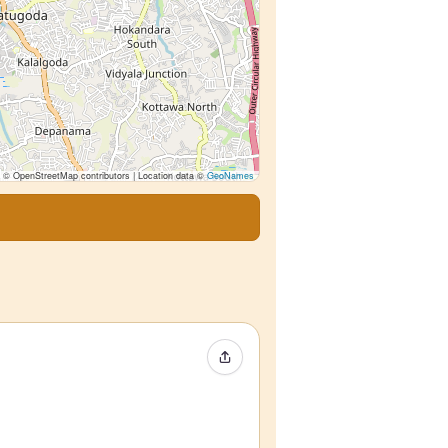
© OpenStreetMap contributors | Location data ©
GeoNames
Compartir evento