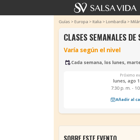
Guías
>
Europa
>
Italia
>
Lombardía
>
Milá
CLASES SEMANALES DE 
Varía según el nivel
Cada semana, los lunes, marte
Próximo ev
lunes, ago 1
7:30 p. m. - 10
Añadir al c
‹
SOBRE ESTE EVENTO