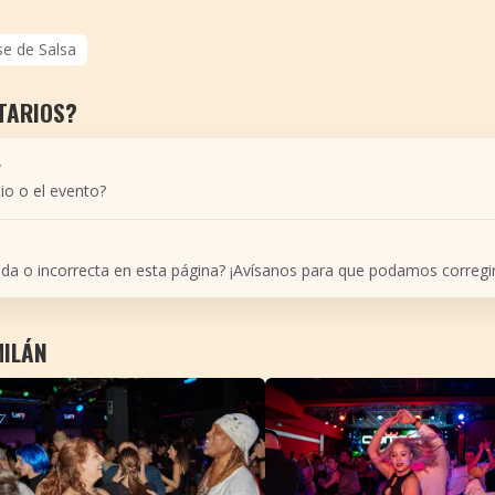
se de Salsa
TARIOS?
r
io o el evento?
ada o incorrecta en esta página? ¡Avísanos para que podamos corregir
MILÁN