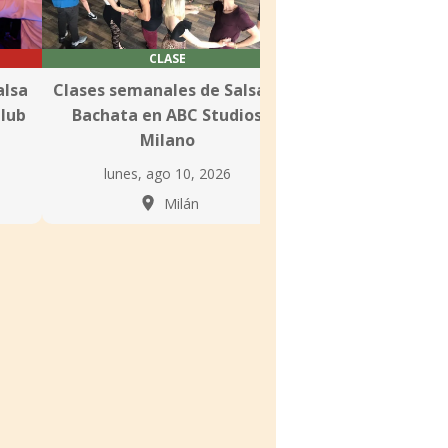
CLASE
CLASE
alsa
Clases semanales de Salsa &
Clases de Salsa 
lub
Bachata en ABC Studios
en Dance 2Be
Milano
lunes, ago 10,
lunes, ago 10, 2026
Milá
Milán