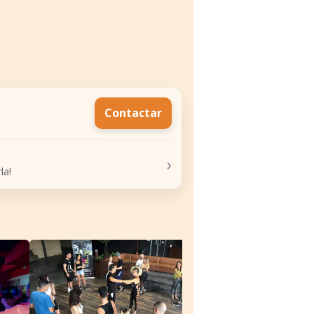
Contactar
›
la!