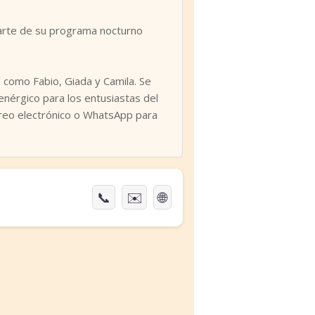
arte de su programa nocturno
s como Fabio, Giada y Camila. Se
›
enérgico para los entusiastas del
orreo electrónico o WhatsApp para
📞
✉️
🌐