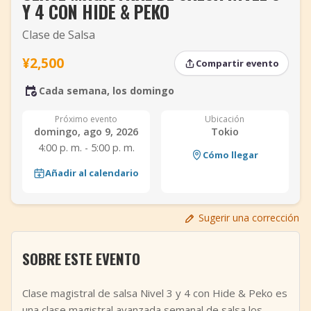
Y 4 CON HIDE & PEKO
+
Añadir evento
Clase de Salsa
¥2,500
Compartir evento
Cada semana, los domingo
Próximo evento
Ubicación
domingo, ago 9, 2026
Tokio
4:00 p. m. - 5:00 p. m.
Cómo llegar
Añadir al calendario
Sugerir una corrección
SOBRE ESTE EVENTO
Clase magistral de salsa Nivel 3 y 4 con Hide & Peko es
una clase magistral avanzada semanal de salsa los