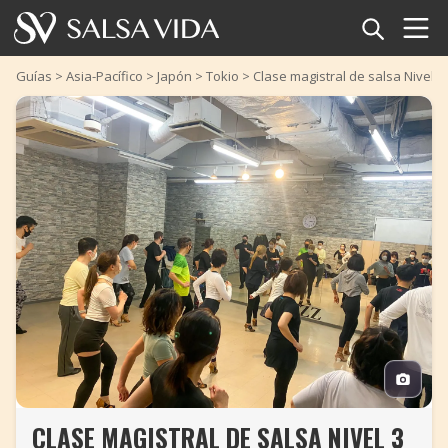
Inicio
Guías
>
Asia-Pacífico
>
Japón
>
Tokio
>
Clase magistral de salsa Nivel 3
Eventos
Noticias
Artículos
Videos
Glosario
Tienda
TuneTempo
CLASE MAGISTRAL DE SALSA NIVEL 3